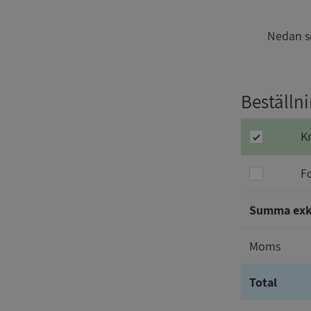
Nedan se
Beställn
K
F
Summa ex
Moms
Total