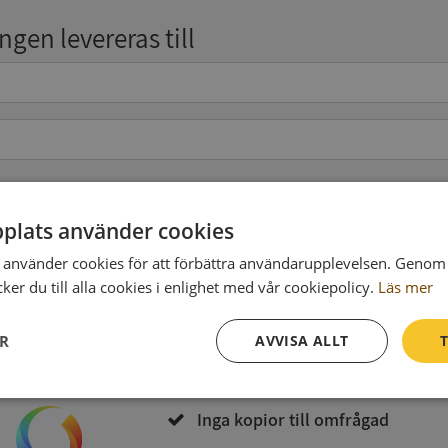
gen levereras till
pgifter
(valfritt)
plats använder cookies
använder cookies för att förbättra användarupplevelsen. Genom 
er du till alla cookies i enlighet med vår cookiepolicy.
Läs mer
Köp och ladda ner
ER
AVVISA ALLT
T
Vid köp godkänner du
Synas användarvillkor
och
Integritetspolicy
Prestanda
Inriktning
Funktioner
Inga kopior till omfrågad