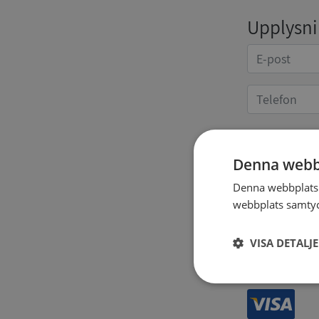
Upplysnin
Kvittoup
Denna webb
Denna webbplats 
webbplats samtyck
VISA DETALJ
Strikt
nödvändigt