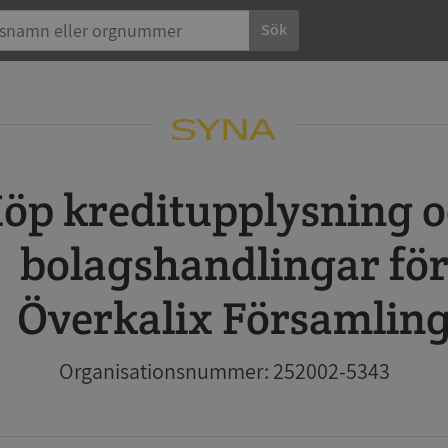
Sök
 och
bolagshandlingar fö
Överkalix Församlin
Organisationsnummer: 252002-5343