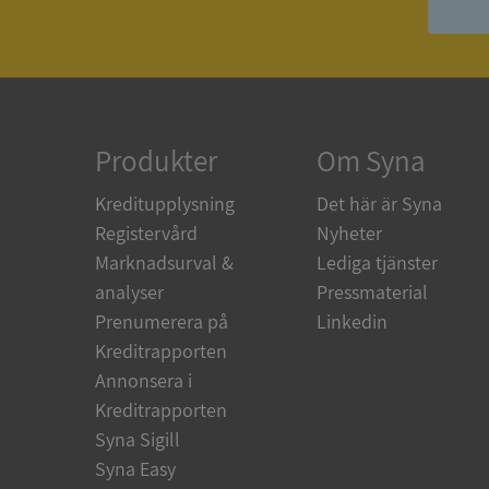
ASP.NET_SessionId
ARRAffinity
Produkter
Om Syna
Kreditupplysning
Det här är Syna
__RequestVerificat
Registervård
Nyheter
Marknadsurval &
Lediga tjänster
analyser
Pressmaterial
Prenumerera på
Linkedin
CookieScriptConse
Kreditrapporten
Annonsera i
Kreditrapporten
_GRECAPTCHA
Syna Sigill
Syna Easy
ASP.NET_SessionId