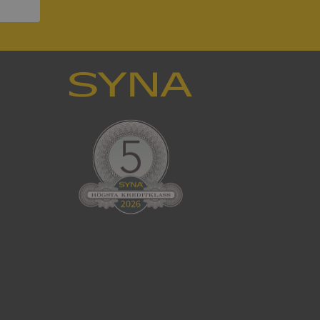
ck och utför
en använder
 som
han besökte
tser som körs på
Den används för
ställa att
as till samma server
om ställs av
P.NET MVC-teknik.
hörig publicering
 som förfalskning
ller ingen
rstörs när
cript.com-tjänsten
för besökarens
ie-Script.com
ödvändig cookie
att tillhandahålla
ck och utför
en använder