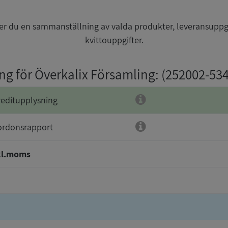
r du en sammanställning av valda produkter, leveransuppg
kvittouppgifter.
ing för Överkalix Församling
: (252002-53
reditupplysning
ordonsrapport
kl.moms