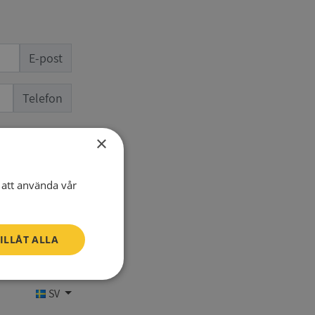
E-post
Telefon
×
att använda vår
ILLÅT ALLA
Oklassificerade
SV