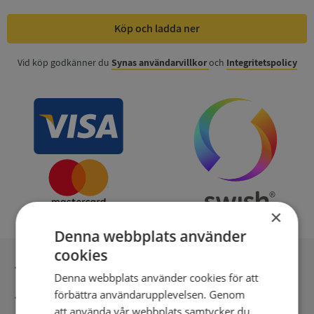
Köp och ladda ner
Vid köp godkänner du
Synas användarvillkor
och
Integritetspolicy
×
Denna webbplats använder
cookies
Inga kopior till omfrågad
Denna webbplats använder cookies för att
förbättra användarupplevelsen. Genom
Säker betalning med stripe
att använda vår webbplats samtycker du