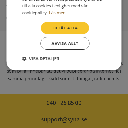
Direkt digital leverans
till alla cookies i enlighet med vår
cookiepolicy.
Läs mer
Syna - Kreditupplysningar sedan 1947
TILLÅT ALLA
AVVISA ALLT
SV
Syna har för webbplatsen www.syna.se ett av
VISA DETALJER
Myndigheten för press, radio och tv s.k. utgivningsbevis
som bl. a. innebär att det vi publicerar på internet har
Strikt
Prestanda
Inriktning
nödvändigt
samma grundlagsskydd som i tidningar, radio och tv.
Funktioner
Oklassificerade
040 - 25 85 00
support@syna.se