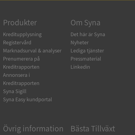
Strikt nödvändigt
Prestanda
Inriktning
Funktioner
Oklassificerade
Produkter
Om Syna
Strikt nödvändiga kakor tillåter
Kreditupplysning
Det här är Syna
kärnwebbplatsfunktioner som användarinloggning
och kontohantering. Webbplatsen kan inte
Registervård
Nyheter
användas ordentligt utan strikt nödvändiga cookies.
Marknadsurval & analyser
Lediga tjänster
Leverantör
/
Namn
Utgån
Prenumerera på
Pressmaterial
Domän
Kreditrapporten
Linkedin
__RequestVerificationToken
Session
Microsoft
Annonsera i
Corporation
de.syna.se
Kreditrapporten
Syna Sigill
Syna Easy kundportal
Övrig information
Bästa Tillväxt