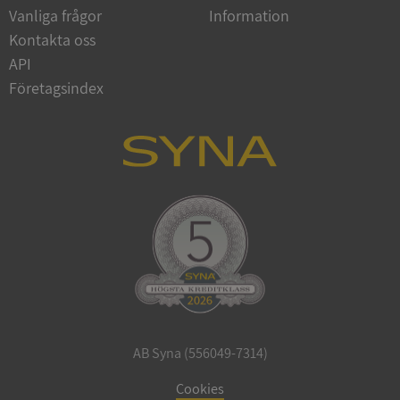
Vanliga frågor
Information
Google
Privacy Policy
Kontakta oss
VISITOR_PRIVACY_METADATA
5 månader
YouTube
4 veckor
.youtube.com
API
Företagsindex
ASP.NET_SessionId
Session
Microsoft
Corporation
de.syna.se
AB Syna (556049-7314)
ARRAffinity
Session
Microsoft
Corporation
Cookies
.syna.se