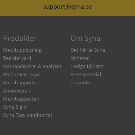
support@syna.se
Strikt nödvändigt
Prestanda
Inriktning
Funktioner
Oklassificerade
Produkter
Om Syna
Strikt nödvändiga kakor tillåter
kärnwebbplatsfunktioner som användarinloggning
och kontohantering. Webbplatsen kan inte
Kreditupplysning
Det här är Syna
användas ordentligt utan strikt nödvändiga cookies.
Registervård
Nyheter
Leverantör
/
Namn
Utgån
Marknadsurval & analyser
Lediga tjänster
Domän
Prenumerera på
Pressmaterial
__RequestVerificationToken
Session
Microsoft
Kreditrapporten
Linkedin
Corporation
de.syna.se
Annonsera i
Kreditrapporten
Syna Sigill
Syna Easy kundportal