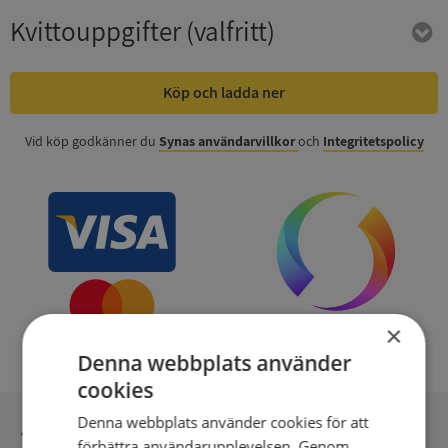
Kvittouppgifter
(valfritt)
Köp och ladda ner
Vid köp godkänner du
Synas användarvillkor
och
Integritetspolicy
×
Denna webbplats använder
cookies
Denna webbplats använder cookies för att
Inga kopior till omfrågad
förbättra användarupplevelsen. Genom