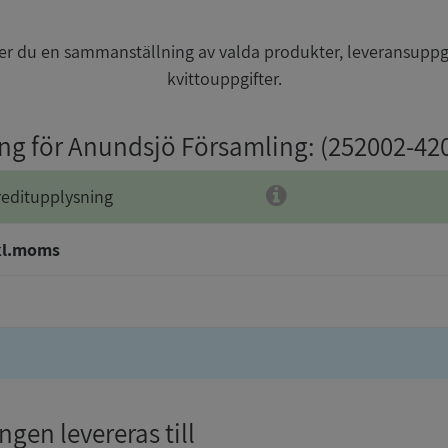
r du en sammanställning av valda produkter, leveransuppg
kvittouppgifter.
ing för Anundsjö Församling
: (252002-42
reditupplysning
kl.moms
gen levereras till