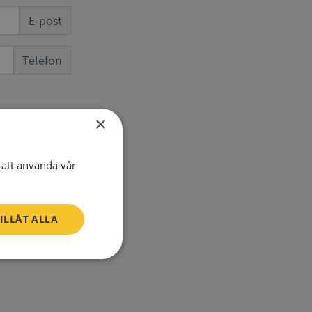
E-post
Telefon
×
att använda vår
ILLÅT ALLA
SV
Oklassificerade