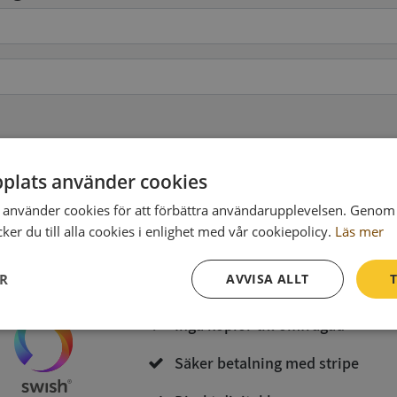
pgifter
(valfritt)
plats använder cookies
använder cookies för att förbättra användarupplevelsen. Genom 
Köp och ladda ner
er du till alla cookies i enlighet med vår cookiepolicy.
Läs mer
Vid köp godkänner du
Synas användarvillkor
och
Integritetspolicy
ER
AVVISA ALLT
T
Inga kopior till omfrågad
Prestanda
Inriktning
Funktioner
Säker betalning med stripe