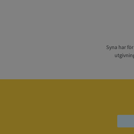
Strikt nödvändiga ka
användas ordentligt 
Syna har för
Namn
utgivnin
__RequestVerificat
VISITOR_PRIVACY_
ASP.NET_SessionId