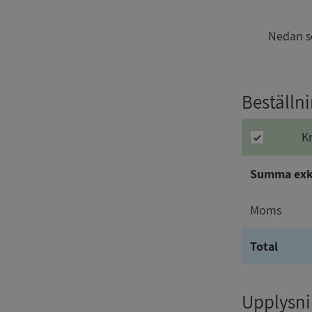
Nedan se
Beställn
K
Summa ex
Moms
Total
Upplysnin