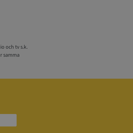
n
bbplatsen kan inte
o och tv s.k.
har samma
om ställs av
P.NET MVC-teknik.
hörig publicering
 som förfalskning
ller ingen
rstörs när
a användarens
s interaktion med
ifter om besökarens
 och inställningar,
nser hedras i
ck och utför