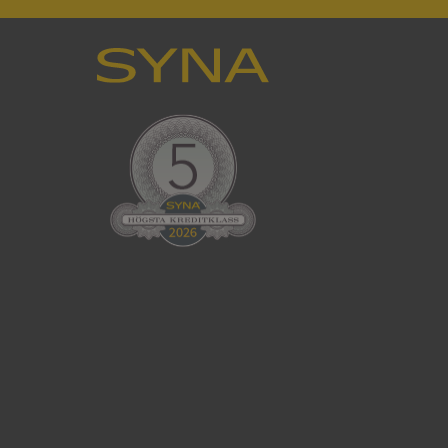
en använder
 som
han besökte
tser som körs på
Den används för
ställa att
as till samma server
om ställs av
P.NET MVC-teknik.
hörig publicering
 som förfalskning
ller ingen
rstörs när
cript.com-tjänsten
för besökarens
ie-Script.com
ödvändig cookie
att tillhandahålla
ck och utför
en använder
 som
han besökte