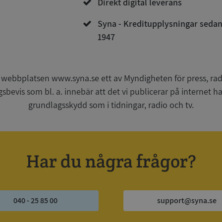
Direkt digital leverans
Syna - Kreditupplysningar seda
1947
Strikt nödvändigt
Prestanda
Inriktning
Funktioner
Oklassificerade
kor tillåter kärnwebbplatsfunktioner som användarinloggning och kontohantering. We
utan strikt nödvändiga cookies.
 webbplatsen www.syna.se ett av Myndigheten för press, radi
Leverantör
/
Utgång
Beskrivning
gsbevis som bl. a. innebär att det vi publicerar på internet 
Domän
grundlagsskydd som i tidningar, radio och tv.
ionToken
Session
Det här är en förfalskningscookie s
Microsoft
webbapplikationer byggda med AS
Corporation
Den är utformad för att stoppa obe
de.syna.se
av innehåll till en webbplats, känd
över flera webbplatser. Den innehå
information om användaren och fö
Har du några frågor?
webbläsaren stängs.
METADATA
5 månader
Denna cookie används för att lagr
YouTube
4 veckor
samtycke och sekretessval för dera
.youtube.com
Google Privacy Policy
webbplatsen. Den registrerar uppg
samtycke om olika sekretesspolicyer
vilket säkerställer att deras prefere
040 - 25 85 00
support@syna.se
framtida sessioner.
Session
Denna cookie ställs in av Doublecli
Microsoft