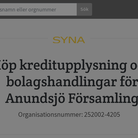
Sök
 och
bolagshandlingar fö
Anundsjö Församlin
Organisationsnummer: 252002-4205