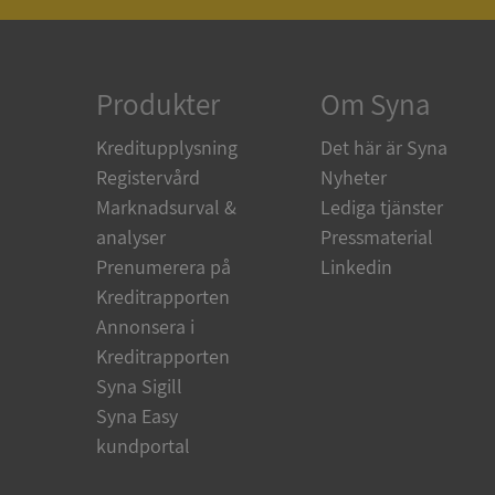
ARRAffinity
Produkter
Om Syna
Kreditupplysning
Det här är Syna
Registervård
Nyheter
__RequestVerificat
Marknadsurval &
Lediga tjänster
analyser
Pressmaterial
Prenumerera på
Linkedin
Kreditrapporten
CookieScriptConse
Annonsera i
Kreditrapporten
_GRECAPTCHA
Syna Sigill
Syna Easy
kundportal
ASP.NET_SessionId