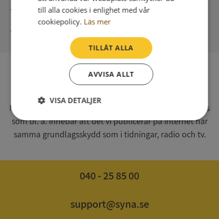
Direkt digital leverans
till alla cookies i enlighet med vår
cookiepolicy.
Läs mer
Syna - Kreditupplysningar sedan 1947
TILLÅT ALLA
AVVISA ALLT
SV
Syna har för webbplatsen www.syna.se ett av
VISA DETALJER
Myndigheten för press, radio och tv s.k. utgivningsbevis
som bl. a. innebär att det vi publicerar på internet har
Strikt
Prestanda
Inriktning
nödvändigt
samma grundlagsskydd som i tidningar, radio och tv.
Funktioner
Oklassificerade
040 - 25 85 00
support@syna.se