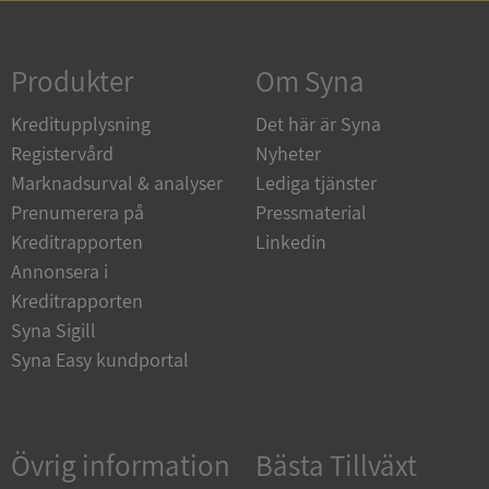
Strikt nödvändigt
Prestanda
Inriktning
Funktioner
Oklassificerade
Produkter
Om Syna
Strikt nödvändiga kakor tillåter
Kreditupplysning
Det här är Syna
kärnwebbplatsfunktioner som användarinloggning
och kontohantering. Webbplatsen kan inte
Registervård
Nyheter
användas ordentligt utan strikt nödvändiga cookies.
Marknadsurval & analyser
Lediga tjänster
Leverantör
/
Namn
Utgån
Prenumerera på
Pressmaterial
Domän
Kreditrapporten
Linkedin
__RequestVerificationToken
Session
Microsoft
Annonsera i
Corporation
de.syna.se
Kreditrapporten
Syna Sigill
Syna Easy kundportal
Övrig information
Bästa Tillväxt