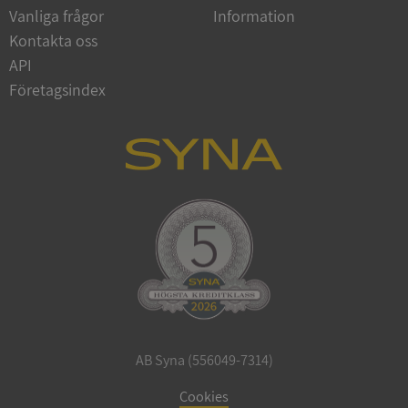
Vanliga frågor
Information
Google
Privacy Policy
Kontakta oss
VISITOR_PRIVACY_METADATA
5 månader
YouTube
4 veckor
.youtube.com
API
Företagsindex
ASP.NET_SessionId
Session
Microsoft
Corporation
de.syna.se
AB Syna (556049-7314)
ARRAffinity
Session
Microsoft
Corporation
Cookies
.syna.se