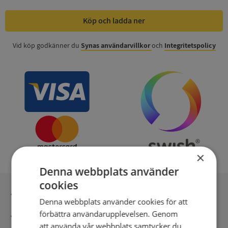
Köp och ladda ner
Vid köp godkänner du
Synas användarvillkor
och
Integritetspolicy
×
Denna webbplats använder
cookies
Inga kopior till omfrågad
Denna webbplats använder cookies för att
förbättra användarupplevelsen. Genom
Säker betalning med stripe
att använda vår webbplats samtycker du