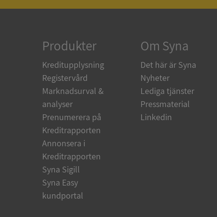
ARRAffinity
Produkter
Om Syna
Kreditupplysning
Det här är Syna
Registervård
Nyheter
__RequestVerificat
Marknadsurval &
Lediga tjänster
analyser
Pressmaterial
Prenumerera på
Linkedin
Kreditrapporten
CookieScriptConse
Annonsera i
Kreditrapporten
_GRECAPTCHA
Syna Sigill
Syna Easy
kundportal
ASP.NET_SessionId