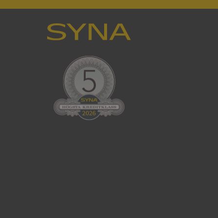
en använder
 som
han besökte
tser som körs på
Den används för
ställa att
as till samma server
om ställs av
P.NET MVC-teknik.
hörig publicering
 som förfalskning
ller ingen
rstörs när
cript.com-tjänsten
för besökarens
ie-Script.com
ödvändig cookie
att tillhandahålla
ck och utför
en använder
 som
han besökte