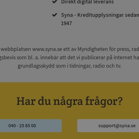
Direkt digital leverans
Syna - Kreditupplysningar seda
1947
Strikt nödvändigt
Prestanda
Inriktning
Funktioner
Oklassificerade
kor tillåter kärnwebbplatsfunktioner som användarinloggning och kontohantering. We
utan strikt nödvändiga cookies.
 webbplatsen www.syna.se ett av Myndigheten för press, radi
Leverantör
/
Utgång
Beskrivning
gsbevis som bl. a. innebär att det vi publicerar på internet 
Domän
grundlagsskydd som i tidningar, radio och tv.
ionToken
Session
Det här är en förfalskningscookie s
Microsoft
webbapplikationer byggda med AS
Corporation
Den är utformad för att stoppa obe
de.syna.se
av innehåll till en webbplats, känd
över flera webbplatser. Den innehå
information om användaren och fö
Har du några frågor?
webbläsaren stängs.
METADATA
5 månader
Denna cookie används för att lagr
YouTube
4 veckor
samtycke och sekretessval för dera
.youtube.com
Google Privacy Policy
webbplatsen. Den registrerar uppg
samtycke om olika sekretesspolicyer
vilket säkerställer att deras prefere
040 - 25 85 00
support@syna.se
framtida sessioner.
Session
Denna cookie ställs in av Doublecli
Microsoft