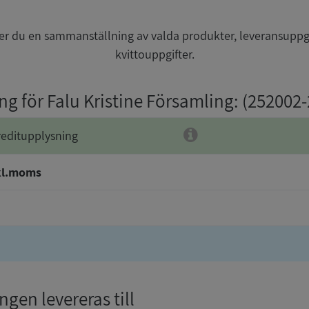
r du en sammanställning av valda produkter, leveransuppg
kvittouppgifter.
ng för Falu Kristine Församling
: (252002
reditupplysning
kl.moms
gen levereras till