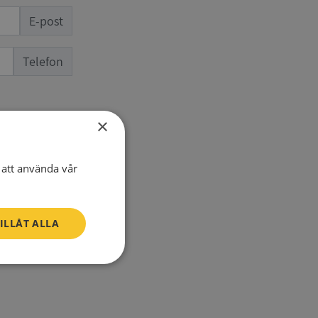
E-post
Telefon
×
att använda vår
ILLÅT ALLA
SV
Oklassificerade