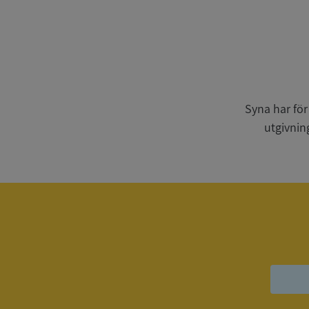
Strikt nödvändiga ka
användas ordentligt 
Syna har för
Namn
utgivnin
__RequestVerificat
VISITOR_PRIVACY_
ASP.NET_SessionId