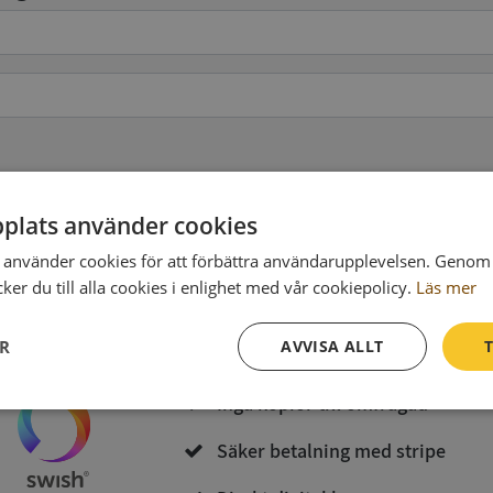
pgifter
(valfritt)
plats använder cookies
använder cookies för att förbättra användarupplevelsen. Genom 
Köp och ladda ner
er du till alla cookies i enlighet med vår cookiepolicy.
Läs mer
Vid köp godkänner du
Synas användarvillkor
och
Integritetspolicy
ER
AVVISA ALLT
T
Inga kopior till omfrågad
Prestanda
Inriktning
Funktioner
Säker betalning med stripe