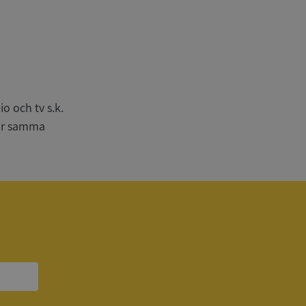
n
bbplatsen kan inte
o och tv s.k.
har samma
om ställs av
P.NET MVC-teknik.
hörig publicering
 som förfalskning
ller ingen
rstörs när
a användarens
s interaktion med
ifter om besökarens
 och inställningar,
nser hedras i
ck och utför