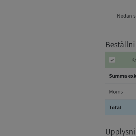
Nedan se
Beställni
K
Summa ex
Moms
Total
Upplysnin