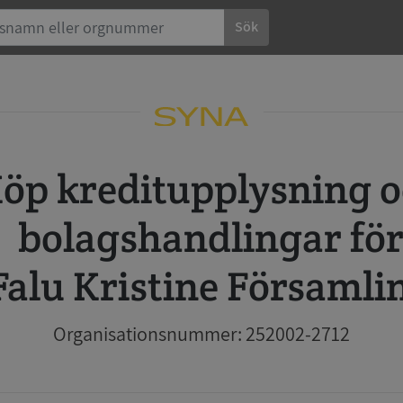
Sök
 och
bolagshandlingar fö
Falu Kristine Församli
Organisationsnummer: 252002-2712