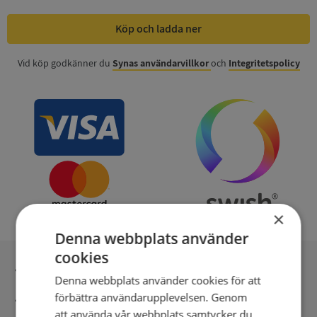
Köp och ladda ner
Vid köp godkänner du
Synas användarvillkor
och
Integritetspolicy
×
Denna webbplats använder
cookies
Inga kopior till omfrågad
Denna webbplats använder cookies för att
förbättra användarupplevelsen. Genom
Säker betalning med stripe
att använda vår webbplats samtycker du