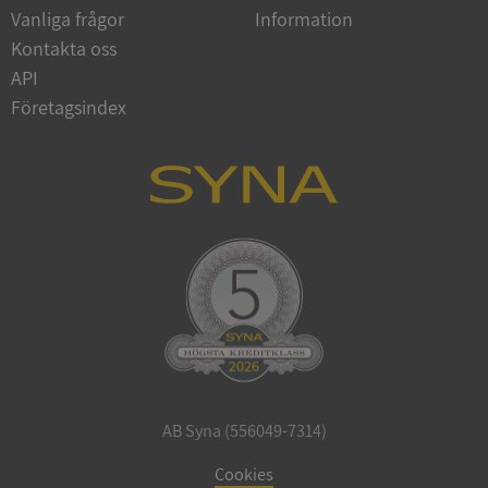
Vanliga frågor
Information
Google
Privacy Policy
Kontakta oss
VISITOR_PRIVACY_METADATA
5 månader
YouTube
4 veckor
.youtube.com
API
Företagsindex
ASP.NET_SessionId
Session
Microsoft
Corporation
de.syna.se
AB Syna (556049-7314)
ARRAffinity
Session
Microsoft
Corporation
Cookies
.syna.se