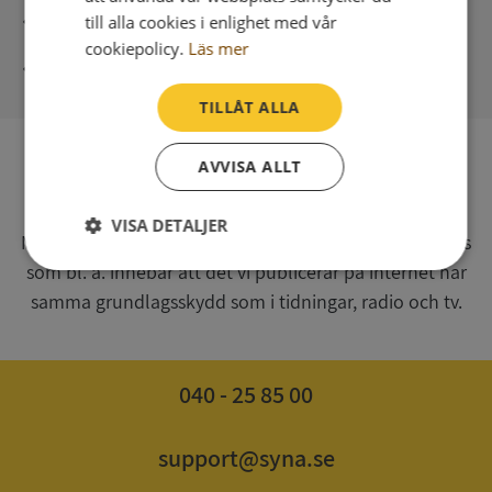
Direkt digital leverans
till alla cookies i enlighet med vår
cookiepolicy.
Läs mer
Syna - Kreditupplysningar sedan 1947
TILLÅT ALLA
AVVISA ALLT
SV
Syna har för webbplatsen www.syna.se ett av
VISA DETALJER
Myndigheten för press, radio och tv s.k. utgivningsbevis
som bl. a. innebär att det vi publicerar på internet har
Strikt
Prestanda
Inriktning
nödvändigt
samma grundlagsskydd som i tidningar, radio och tv.
Funktioner
Oklassificerade
040 - 25 85 00
support@syna.se