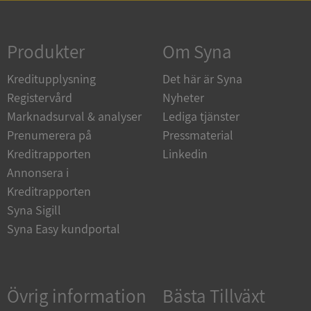
Strikt nödvändigt
Prestanda
Inriktning
Funktioner
Oklassificerade
Produkter
Om Syna
Strikt nödvändiga kakor tillåter
Kreditupplysning
Det här är Syna
kärnwebbplatsfunktioner som användarinloggning
och kontohantering. Webbplatsen kan inte
Registervård
Nyheter
användas ordentligt utan strikt nödvändiga cookies.
Marknadsurval & analyser
Lediga tjänster
Leverantör
/
Namn
Utgån
Prenumerera på
Pressmaterial
Domän
Kreditrapporten
Linkedin
__RequestVerificationToken
Session
Microsoft
Annonsera i
Corporation
de.syna.se
Kreditrapporten
Syna Sigill
Syna Easy kundportal
Övrig information
Bästa Tillväxt