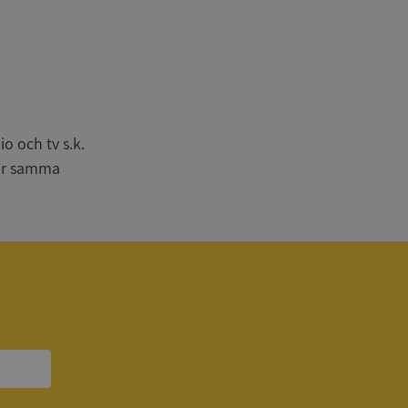
n
bbplatsen kan inte
o och tv s.k.
har samma
om ställs av
P.NET MVC-teknik.
hörig publicering
 som förfalskning
ller ingen
rstörs när
a användarens
s interaktion med
ifter om besökarens
 och inställningar,
nser hedras i
ck och utför