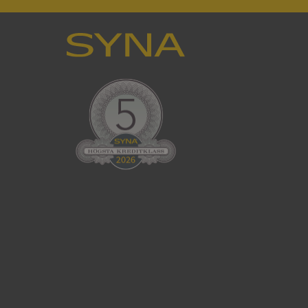
en använder
 som
han besökte
tser som körs på
Den används för
ställa att
as till samma server
om ställs av
P.NET MVC-teknik.
hörig publicering
 som förfalskning
ller ingen
rstörs när
cript.com-tjänsten
för besökarens
ie-Script.com
ödvändig cookie
att tillhandahålla
ck och utför
en använder
 som
han besökte