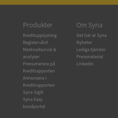
ARRAffinity
Produkter
Om Syna
Kreditupplysning
Det här är Syna
Registervård
Nyheter
__RequestVerificat
Marknadsurval &
Lediga tjänster
analyser
Pressmaterial
Prenumerera på
Linkedin
Kreditrapporten
CookieScriptConse
Annonsera i
Kreditrapporten
_GRECAPTCHA
Syna Sigill
Syna Easy
kundportal
ASP.NET_SessionId