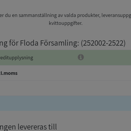
r du en sammanställning av valda produkter, leveransuppg
kvittouppgifter.
ing för Floda Församling
: (252002-2522)
reditupplysning
kl.moms
gen levereras till