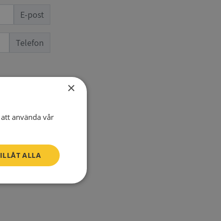
E-post
Telefon
×
att använda vår
ILLÅT ALLA
SV
Oklassificerade