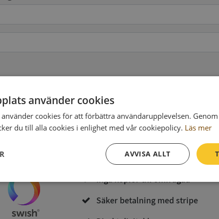
pgifter
(valfritt)
plats använder cookies
använder cookies för att förbättra användarupplevelsen. Genom 
Köp och ladda ner
er du till alla cookies i enlighet med vår cookiepolicy.
Läs mer
Vid köp godkänner du
Synas användarvillkor
och
Integritetspolicy
ER
AVVISA ALLT
T
Inga kopior till omfrågad
Prestanda
Inriktning
Funktioner
Säker betalning med stripe