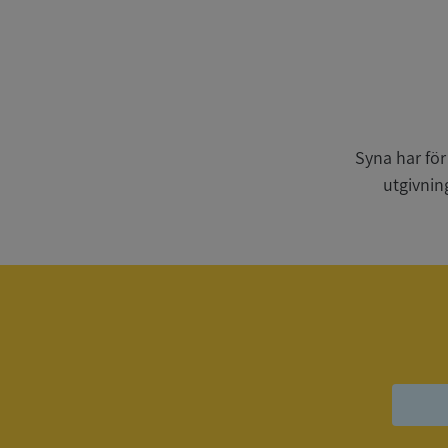
Strikt nödvändiga ka
användas ordentligt 
Syna har för
Namn
utgivnin
__RequestVerificat
VISITOR_PRIVACY_
ASP.NET_SessionId