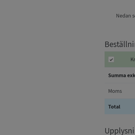
Nedan se
Beställn
K
Summa ex
Moms
Total
Upplysnin