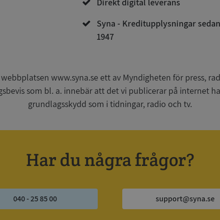
Direkt digital leverans
Syna - Kreditupplysningar seda
1947
Strikt nödvändigt
Prestanda
Inriktning
Funktioner
Oklassificerade
kor tillåter kärnwebbplatsfunktioner som användarinloggning och kontohantering. We
utan strikt nödvändiga cookies.
 webbplatsen www.syna.se ett av Myndigheten för press, radi
Leverantör
/
Utgång
Beskrivning
gsbevis som bl. a. innebär att det vi publicerar på internet 
Domän
grundlagsskydd som i tidningar, radio och tv.
ionToken
Session
Det här är en förfalskningscookie s
Microsoft
webbapplikationer byggda med AS
Corporation
Den är utformad för att stoppa obe
de.syna.se
av innehåll till en webbplats, känd
över flera webbplatser. Den innehå
information om användaren och fö
Har du några frågor?
webbläsaren stängs.
METADATA
5 månader
Denna cookie används för att lagr
YouTube
4 veckor
samtycke och sekretessval för dera
.youtube.com
Google Privacy Policy
webbplatsen. Den registrerar uppg
samtycke om olika sekretesspolicyer
vilket säkerställer att deras prefere
040 - 25 85 00
support@syna.se
framtida sessioner.
Session
Denna cookie ställs in av Doublecli
Microsoft