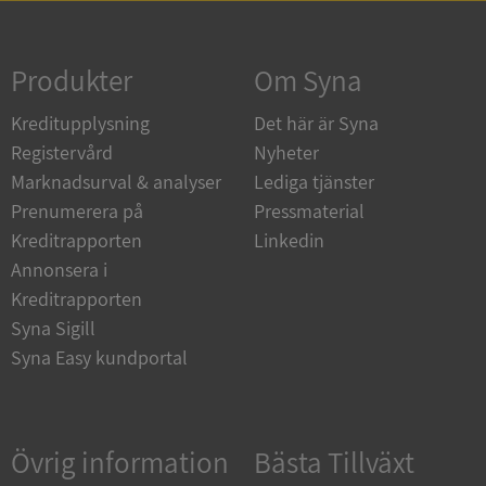
Strikt nödvändigt
Prestanda
Inriktning
Funktioner
Oklassificerade
Produkter
Om Syna
Strikt nödvändiga kakor tillåter
Kreditupplysning
Det här är Syna
kärnwebbplatsfunktioner som användarinloggning
och kontohantering. Webbplatsen kan inte
Registervård
Nyheter
användas ordentligt utan strikt nödvändiga cookies.
Marknadsurval & analyser
Lediga tjänster
Leverantör
/
Namn
Utgån
Prenumerera på
Pressmaterial
Domän
Kreditrapporten
Linkedin
__RequestVerificationToken
Session
Microsoft
Annonsera i
Corporation
de.syna.se
Kreditrapporten
Syna Sigill
Syna Easy kundportal
Övrig information
Bästa Tillväxt