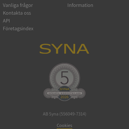
Vanliga frågor
Information
Google
Privacy Policy
Kontakta oss
VISITOR_PRIVACY_METADATA
5 månader
YouTube
4 veckor
.youtube.com
API
Företagsindex
ASP.NET_SessionId
Session
Microsoft
Corporation
de.syna.se
AB Syna (556049-7314)
ARRAffinity
Session
Microsoft
Corporation
Cookies
.syna.se