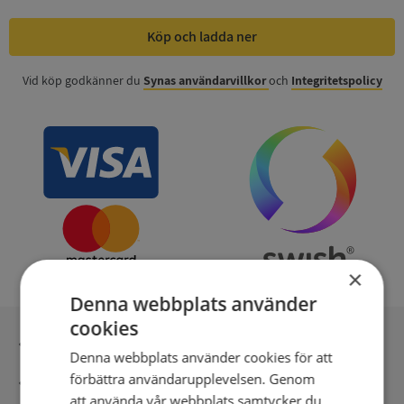
Köp och ladda ner
Vid köp godkänner du
Synas användarvillkor
och
Integritetspolicy
×
Denna webbplats använder
cookies
Inga kopior till omfrågad
Denna webbplats använder cookies för att
förbättra användarupplevelsen. Genom
Säker betalning med stripe
att använda vår webbplats samtycker du