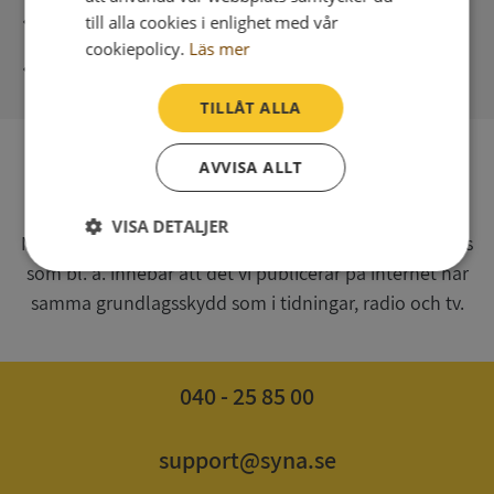
Direkt digital leverans
till alla cookies i enlighet med vår
cookiepolicy.
Läs mer
Syna - Kreditupplysningar sedan 1947
TILLÅT ALLA
AVVISA ALLT
SV
Syna har för webbplatsen www.syna.se ett av
VISA DETALJER
Myndigheten för press, radio och tv s.k. utgivningsbevis
som bl. a. innebär att det vi publicerar på internet har
Strikt
Prestanda
Inriktning
nödvändigt
samma grundlagsskydd som i tidningar, radio och tv.
Funktioner
Oklassificerade
040 - 25 85 00
support@syna.se