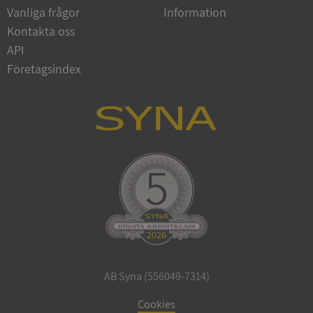
Vanliga frågor
Information
Google
Privacy Policy
Kontakta oss
VISITOR_PRIVACY_METADATA
5 månader
YouTube
4 veckor
.youtube.com
API
Företagsindex
ASP.NET_SessionId
Session
Microsoft
Corporation
de.syna.se
AB Syna (556049-7314)
ARRAffinity
Session
Microsoft
Corporation
Cookies
.syna.se