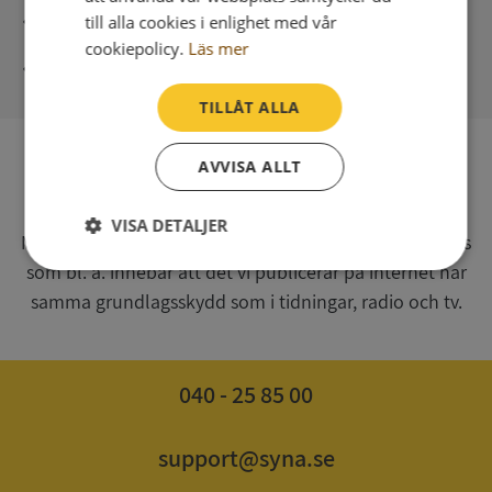
Direkt digital leverans
till alla cookies i enlighet med vår
cookiepolicy.
Läs mer
Syna - Kreditupplysningar sedan 1947
TILLÅT ALLA
AVVISA ALLT
SV
Syna har för webbplatsen www.syna.se ett av
VISA DETALJER
Myndigheten för press, radio och tv s.k. utgivningsbevis
som bl. a. innebär att det vi publicerar på internet har
Strikt
Prestanda
Inriktning
nödvändigt
samma grundlagsskydd som i tidningar, radio och tv.
Funktioner
Oklassificerade
040 - 25 85 00
support@syna.se