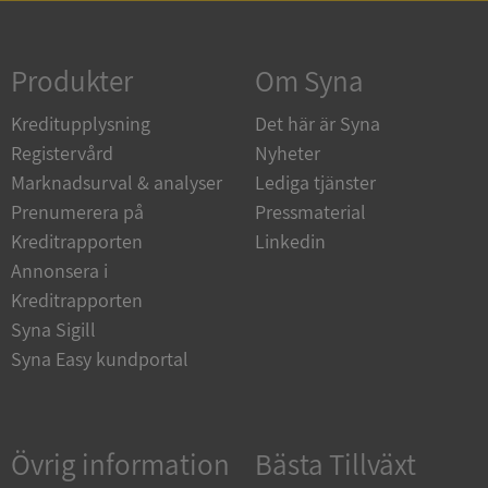
Strikt nödvändigt
Prestanda
Inriktning
Funktioner
Oklassificerade
Produkter
Om Syna
Strikt nödvändiga kakor tillåter
Kreditupplysning
Det här är Syna
kärnwebbplatsfunktioner som användarinloggning
och kontohantering. Webbplatsen kan inte
Registervård
Nyheter
användas ordentligt utan strikt nödvändiga cookies.
Marknadsurval & analyser
Lediga tjänster
Leverantör
/
Namn
Utgån
Prenumerera på
Pressmaterial
Domän
Kreditrapporten
Linkedin
__RequestVerificationToken
Session
Microsoft
Annonsera i
Corporation
de.syna.se
Kreditrapporten
Syna Sigill
Syna Easy kundportal
Övrig information
Bästa Tillväxt