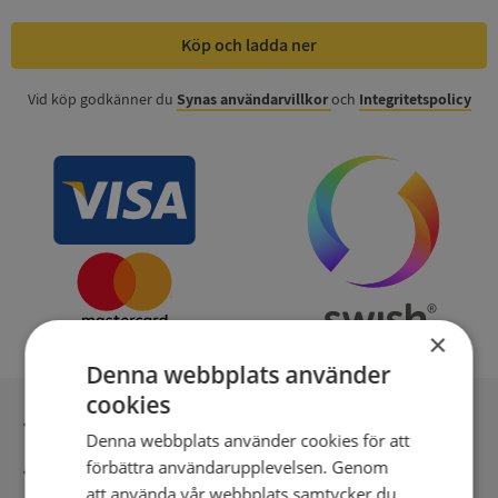
Köp och ladda ner
Vid köp godkänner du
Synas användarvillkor
och
Integritetspolicy
×
Denna webbplats använder
cookies
Inga kopior till omfrågad
Denna webbplats använder cookies för att
förbättra användarupplevelsen. Genom
Säker betalning med stripe
att använda vår webbplats samtycker du