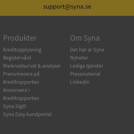
support@syna.se
Strikt nödvändigt
Prestanda
Inriktning
Funktioner
Oklassificerade
Produkter
Om Syna
Strikt nödvändiga kakor tillåter
kärnwebbplatsfunktioner som användarinloggning
och kontohantering. Webbplatsen kan inte
Kreditupplysning
Det här är Syna
användas ordentligt utan strikt nödvändiga cookies.
Registervård
Nyheter
Leverantör
/
Namn
Utgån
Marknadsurval & analyser
Lediga tjänster
Domän
Prenumerera på
Pressmaterial
__RequestVerificationToken
Session
Microsoft
Kreditrapporten
Linkedin
Corporation
de.syna.se
Annonsera i
Kreditrapporten
Syna Sigill
Syna Easy kundportal