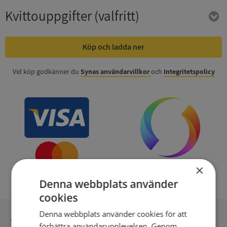
Kvittouppgifter
(valfritt)
Köp och ladda ner
Vid köp godkänner du
Synas användarvillkor
och
Integritetspolicy
×
Denna webbplats använder
cookies
Denna webbplats använder cookies för att
Inga kopior till omfrågad
förbättra användarupplevelsen. Genom