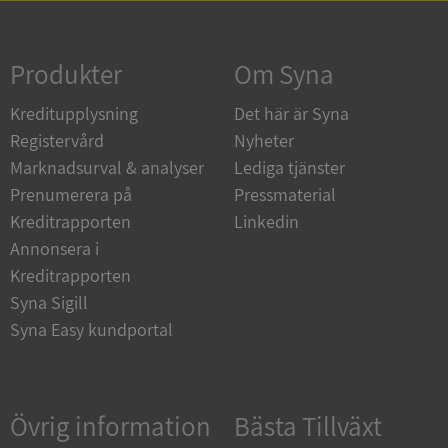
Strikt nödvändigt
Prestanda
Inriktning
Funktioner
Oklassificerade
Produkter
Om Syna
Strikt nödvändiga kakor tillåter
Kreditupplysning
Det här är Syna
kärnwebbplatsfunktioner som användarinloggning
och kontohantering. Webbplatsen kan inte
Registervård
Nyheter
användas ordentligt utan strikt nödvändiga cookies.
Marknadsurval & analyser
Lediga tjänster
Leverantör
/
Namn
Utgån
Prenumerera på
Pressmaterial
Domän
Kreditrapporten
Linkedin
__RequestVerificationToken
Session
Microsoft
Annonsera i
Corporation
de.syna.se
Kreditrapporten
Syna Sigill
Syna Easy kundportal
Övrig information
Bästa Tillväxt