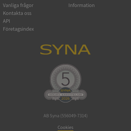
Vanliga frågor
Information
Google
Privacy Policy
Kontakta oss
VISITOR_PRIVACY_METADATA
5 månader
YouTube
4 veckor
.youtube.com
API
Företagsindex
ASP.NET_SessionId
Session
Microsoft
Corporation
de.syna.se
AB Syna (556049-7314)
ARRAffinity
Session
Microsoft
Corporation
Cookies
.syna.se