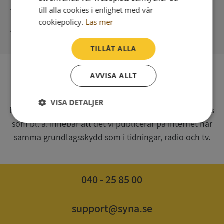
Direkt digital leverans
till alla cookies i enlighet med vår
cookiepolicy.
Läs mer
Syna - Kreditupplysningar sedan 1947
TILLÅT ALLA
AVVISA ALLT
SV
Syna har för webbplatsen www.syna.se ett av
VISA DETALJER
Myndigheten för press, radio och tv s.k. utgivningsbevis
som bl. a. innebär att det vi publicerar på internet har
Strikt
Prestanda
Inriktning
nödvändigt
samma grundlagsskydd som i tidningar, radio och tv.
Funktioner
Oklassificerade
040 - 25 85 00
support@syna.se