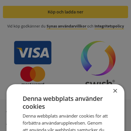
Köp och ladda ner
Vid köp godkänner du
Synas användarvillkor
och
Integritetspolicy
×
Denna webbplats använder
cookies
Inga kopior till omfrågad
Denna webbplats använder cookies för att
förbättra användarupplevelsen. Genom
Säker betalning med stripe
att använda vår webbplats samtycker du