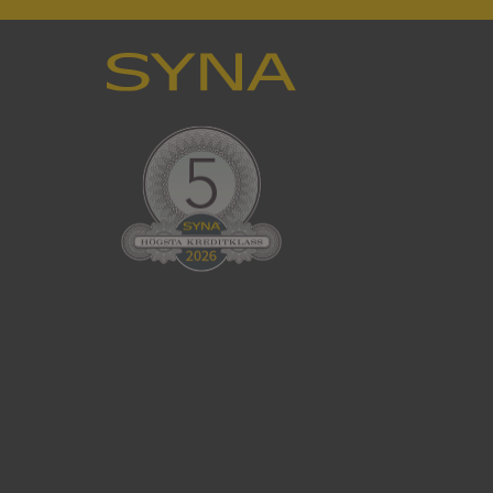
en använder
 som
han besökte
tser som körs på
Den används för
ställa att
as till samma server
om ställs av
P.NET MVC-teknik.
hörig publicering
 som förfalskning
ller ingen
rstörs när
cript.com-tjänsten
för besökarens
ie-Script.com
ödvändig cookie
att tillhandahålla
ck och utför
en använder
 som
han besökte