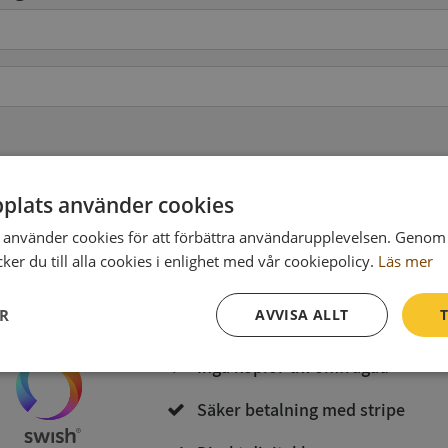
pgifter
(valfritt)
plats använder cookies
använder cookies för att förbättra användarupplevelsen. Genom 
Köp och ladda ner
er du till alla cookies i enlighet med vår cookiepolicy.
Läs mer
Vid köp godkänner du
Synas användarvillkor
och
Integritetspolicy
ER
AVVISA ALLT
T
Inga kopior till omfrågad
Prestanda
Inriktning
Funktioner
Säker betalning med stripe