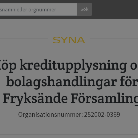
Sök
 och
bolagshandlingar fö
Fryksände Församlin
Organisationsnummer: 252002-0369