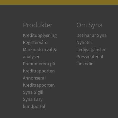
ARRAffinity
Produkter
Om Syna
Kreditupplysning
Det här är Syna
Registervård
Nyheter
__RequestVerificat
Marknadsurval &
Lediga tjänster
analyser
Pressmaterial
Prenumerera på
Linkedin
Kreditrapporten
CookieScriptConse
Annonsera i
Kreditrapporten
_GRECAPTCHA
Syna Sigill
Syna Easy
kundportal
ASP.NET_SessionId