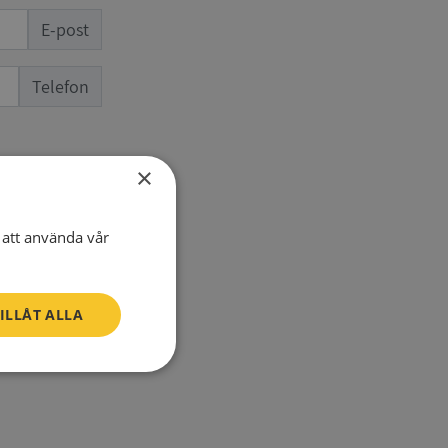
E-post
Telefon
×
att använda vår
ILLÅT ALLA
SV
Oklassificerade