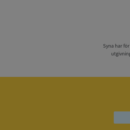
Strikt nödvändiga ka
användas ordentligt 
Syna har för
Namn
utgivnin
__RequestVerificat
VISITOR_PRIVACY_
ASP.NET_SessionId