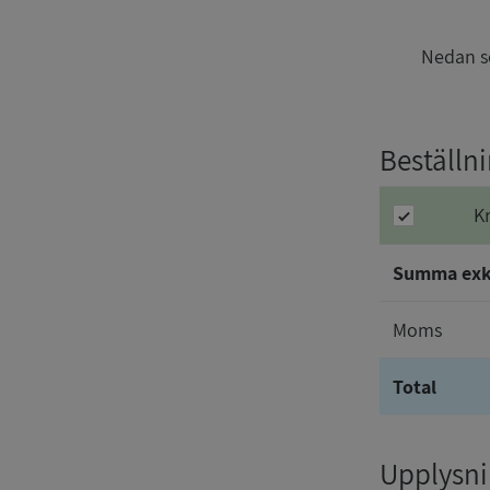
Nedan se
Beställn
K
Summa ex
Moms
Total
Upplysnin