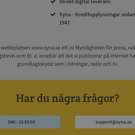
Direkt digital leverans
Syna - Kreditupplysningar seda
1947
Strikt nödvändigt
Prestanda
Inriktning
Funktioner
Oklassificerade
kor tillåter kärnwebbplatsfunktioner som användarinloggning och kontohantering. We
utan strikt nödvändiga cookies.
 webbplatsen www.syna.se ett av Myndigheten för press, radi
Leverantör
/
Utgång
Beskrivning
gsbevis som bl. a. innebär att det vi publicerar på internet 
Domän
grundlagsskydd som i tidningar, radio och tv.
ionToken
Session
Det här är en förfalskningscookie s
Microsoft
webbapplikationer byggda med AS
Corporation
Den är utformad för att stoppa obe
de.syna.se
av innehåll till en webbplats, känd
över flera webbplatser. Den innehå
information om användaren och fö
Har du några frågor?
webbläsaren stängs.
METADATA
5 månader
Denna cookie används för att lagr
YouTube
4 veckor
samtycke och sekretessval för dera
.youtube.com
Google Privacy Policy
webbplatsen. Den registrerar uppg
samtycke om olika sekretesspolicyer
vilket säkerställer att deras prefere
040 - 25 85 00
support@syna.se
framtida sessioner.
Session
Denna cookie ställs in av Doublecli
Microsoft