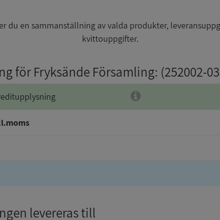
r du en sammanställning av valda produkter, leveransuppg
kvittouppgifter.
ing för Fryksände Församling
: (252002-03
reditupplysning
kl.moms
gen levereras till