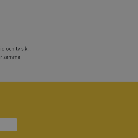
n
bbplatsen kan inte
o och tv s.k.
har samma
om ställs av
P.NET MVC-teknik.
hörig publicering
 som förfalskning
ller ingen
rstörs när
a användarens
s interaktion med
ifter om besökarens
 och inställningar,
nser hedras i
ck och utför