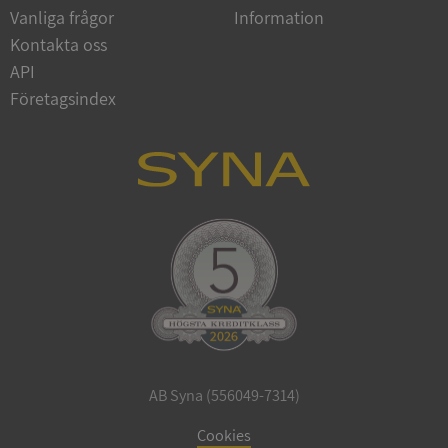
Vanliga frågor
Information
Google
Privacy Policy
Kontakta oss
VISITOR_PRIVACY_METADATA
5 månader
YouTube
4 veckor
.youtube.com
API
Företagsindex
ASP.NET_SessionId
Session
Microsoft
Corporation
de.syna.se
AB Syna (556049-7314)
ARRAffinity
Session
Microsoft
Corporation
Cookies
.syna.se