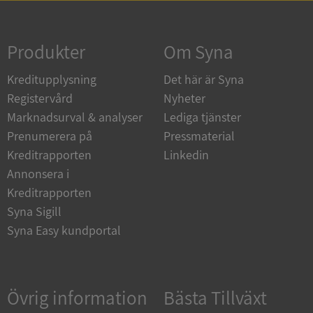
Strikt nödvändigt
Prestanda
Inriktning
Funktioner
Oklassificerade
Produkter
Om Syna
Strikt nödvändiga kakor tillåter
Kreditupplysning
Det här är Syna
kärnwebbplatsfunktioner som användarinloggning
och kontohantering. Webbplatsen kan inte
Registervård
Nyheter
användas ordentligt utan strikt nödvändiga cookies.
Marknadsurval & analyser
Lediga tjänster
Leverantör
/
Namn
Utgån
Prenumerera på
Pressmaterial
Domän
Kreditrapporten
Linkedin
__RequestVerificationToken
Session
Microsoft
Annonsera i
Corporation
de.syna.se
Kreditrapporten
Syna Sigill
Syna Easy kundportal
Övrig information
Bästa Tillväxt