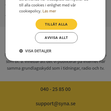
Direkt digital leverans
till alla cookies i enlighet med vår
cookiepolicy.
Läs mer
Syna - Kreditupplysningar sedan 1947
TILLÅT ALLA
AVVISA ALLT
SV
Syna har för webbplatsen www.syna.se ett av
VISA DETALJER
Myndigheten för press, radio och tv s.k. utgivningsbevis
som bl. a. innebär att det vi publicerar på internet har
Strikt
Prestanda
Inriktning
nödvändigt
samma grundlagsskydd som i tidningar, radio och tv.
Funktioner
Oklassificerade
040 - 25 85 00
support@syna.se