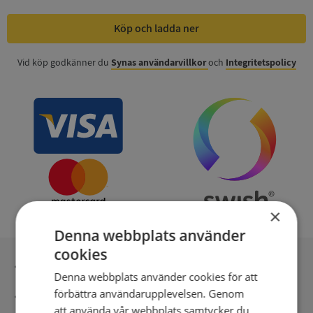
Köp och ladda ner
Vid köp godkänner du
Synas användarvillkor
och
Integritetspolicy
×
Denna webbplats använder
cookies
Inga kopior till omfrågad
Denna webbplats använder cookies för att
förbättra användarupplevelsen. Genom
Säker betalning med stripe
att använda vår webbplats samtycker du