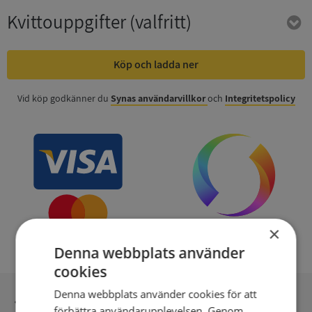
Kvittouppgifter
(valfritt)
Köp och ladda ner
Vid köp godkänner du
Synas användarvillkor
och
Integritetspolicy
×
Denna webbplats använder
cookies
Denna webbplats använder cookies för att
Inga kopior till omfrågad
förbättra användarupplevelsen. Genom