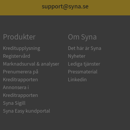
support@syna.se
Strikt nödvändigt
Prestanda
Inriktning
Funktioner
Oklassificerade
Produkter
Om Syna
Strikt nödvändiga kakor tillåter
kärnwebbplatsfunktioner som användarinloggning
och kontohantering. Webbplatsen kan inte
Kreditupplysning
Det här är Syna
användas ordentligt utan strikt nödvändiga cookies.
Registervård
Nyheter
Leverantör
/
Namn
Utgån
Marknadsurval & analyser
Lediga tjänster
Domän
Prenumerera på
Pressmaterial
__RequestVerificationToken
Session
Microsoft
Kreditrapporten
Linkedin
Corporation
de.syna.se
Annonsera i
Kreditrapporten
Syna Sigill
Syna Easy kundportal