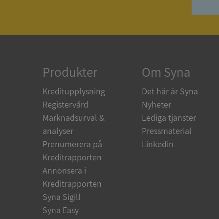
ASP.NET_SessionId
ARRAffinity
Produkter
Om Syna
Kreditupplysning
Det här är Syna
__RequestVerificat
Registervård
Nyheter
Marknadsurval &
Lediga tjänster
analyser
Pressmaterial
Prenumerera på
Linkedin
CookieScriptConse
Kreditrapporten
Annonsera i
Kreditrapporten
_GRECAPTCHA
Syna Sigill
Syna Easy
ASP.NET_SessionId