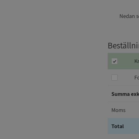
Nedan se
Beställn
K
F
Summa ex
Moms
Total