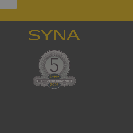
ck och utför
en använder
 som
han besökte
tser som körs på
Den används för
ställa att
as till samma server
om ställs av
P.NET MVC-teknik.
hörig publicering
 som förfalskning
ller ingen
rstörs när
cript.com-tjänsten
för besökarens
ie-Script.com
ödvändig cookie
att tillhandahålla
ck och utför
en använder