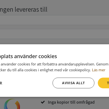
gen levereras till
pgifter
(valfritt)
plats använder cookies
använder cookies för att förbättra användarupplevelsen. Genom 
er du till alla cookies i enlighet med vår cookiepolicy.
Läs mer
Köp och ladda ner
ER
AVVISA ALLT
T
Vid köp godkänner du
Synas användarvillkor
och
Integritetspolicy
Prestanda
Inriktning
Funktioner
Inga kopior till omfrågad