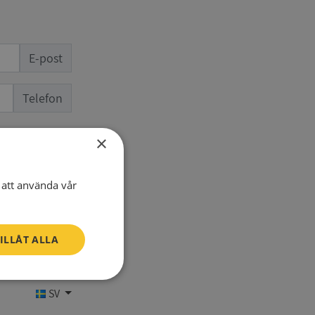
E-post
Telefon
×
att använda vår
ILLÅT ALLA
Oklassificerade
SV