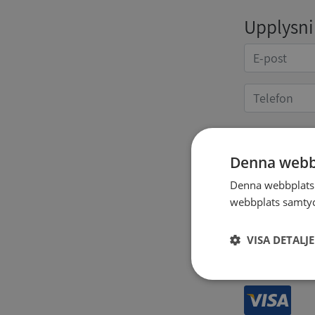
Upplysnin
Kvittoup
Denna webb
Denna webbplats 
webbplats samtyck
VISA DETALJ
Strikt
nödvändigt