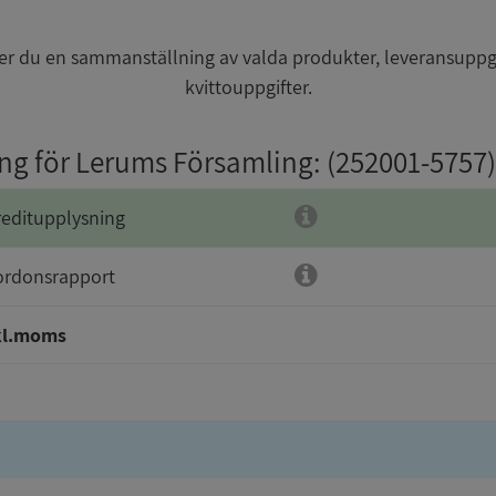
r du en sammanställning av valda produkter, leveransuppg
kvittouppgifter.
ing för Lerums Församling
: (252001-5757)
reditupplysning
ordonsrapport
kl.moms