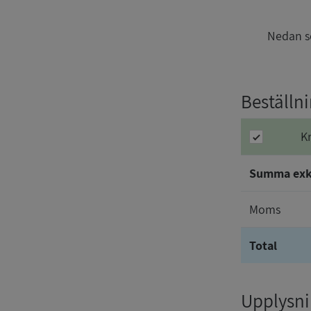
Nedan se
Beställn
K
Summa ex
Moms
Total
Upplysnin