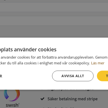
pgifter
(valfritt)
plats använder cookies
använder cookies för att förbättra användarupplevelsen. Genom 
Köp och ladda ner
er du till alla cookies i enlighet med vår cookiepolicy.
Läs mer
Vid köp godkänner du
Synas användarvillkor
och
Integritetspolicy
ER
AVVISA ALLT
T
Inga kopior till omfrågad
Prestanda
Inriktning
Funktioner
Säker betalning med stripe