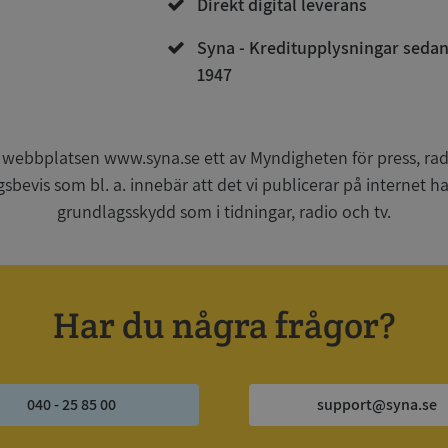
Direkt digital leverans
Syna - Kreditupplysningar seda
1947
Strikt nödvändigt
Prestanda
Inriktning
Funktioner
Oklassificerade
kor tillåter kärnwebbplatsfunktioner som användarinloggning och kontohantering. We
utan strikt nödvändiga cookies.
 webbplatsen www.syna.se ett av Myndigheten för press, radi
Leverantör
/
Utgång
Beskrivning
gsbevis som bl. a. innebär att det vi publicerar på internet 
Domän
grundlagsskydd som i tidningar, radio och tv.
ionToken
Session
Det här är en förfalskningscookie s
Microsoft
webbapplikationer byggda med AS
Corporation
Den är utformad för att stoppa obe
de.syna.se
av innehåll till en webbplats, känd
över flera webbplatser. Den innehå
information om användaren och fö
Har du några frågor?
webbläsaren stängs.
METADATA
5 månader
Denna cookie används för att lagr
YouTube
4 veckor
samtycke och sekretessval för dera
.youtube.com
Google Privacy Policy
webbplatsen. Den registrerar uppg
samtycke om olika sekretesspolicyer
vilket säkerställer att deras prefere
040 - 25 85 00
support@syna.se
framtida sessioner.
Session
Denna cookie ställs in av Doublecli
Microsoft