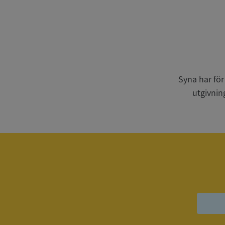
Strikt nödvändiga ka
användas ordentligt 
Syna har för
Namn
utgivnin
__RequestVerificat
VISITOR_PRIVACY_
ASP.NET_SessionId