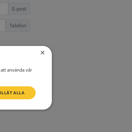
E-post
Telefon
×
att använda vår
ILLÅT ALLA
SV
Oklassificerade