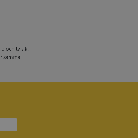
n
bbplatsen kan inte
o och tv s.k.
har samma
om ställs av
P.NET MVC-teknik.
hörig publicering
 som förfalskning
ller ingen
rstörs när
a användarens
s interaktion med
ifter om besökarens
 och inställningar,
nser hedras i
ck och utför