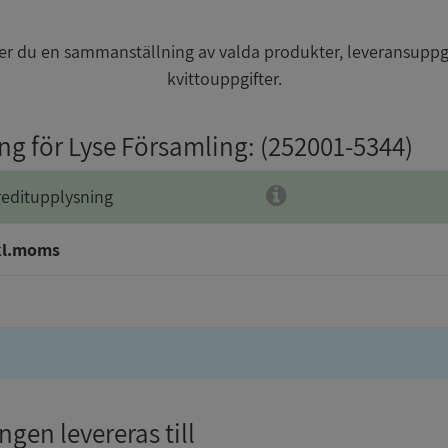
r du en sammanställning av valda produkter, leveransuppg
kvittouppgifter.
ing för Lyse Församling
: (252001-5344)
reditupplysning
kl.moms
gen levereras till