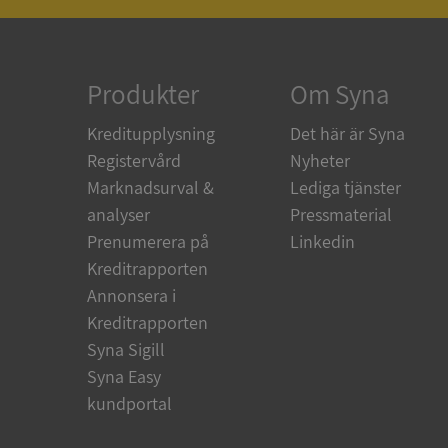
ARRAffinity
Produkter
Om Syna
Kreditupplysning
Det här är Syna
Registervård
Nyheter
__RequestVerificat
Marknadsurval &
Lediga tjänster
analyser
Pressmaterial
Prenumerera på
Linkedin
Kreditrapporten
CookieScriptConse
Annonsera i
Kreditrapporten
_GRECAPTCHA
Syna Sigill
Syna Easy
kundportal
ASP.NET_SessionId