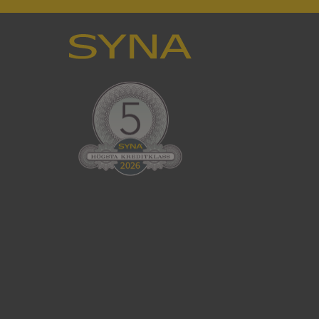
en använder
 som
han besökte
tser som körs på
Den används för
ställa att
as till samma server
om ställs av
P.NET MVC-teknik.
hörig publicering
 som förfalskning
ller ingen
rstörs när
cript.com-tjänsten
för besökarens
ie-Script.com
ödvändig cookie
att tillhandahålla
ck och utför
en använder
 som
han besökte