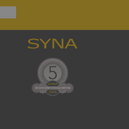
ck och utför
en använder
 som
han besökte
tser som körs på
Den används för
ställa att
as till samma server
om ställs av
P.NET MVC-teknik.
hörig publicering
 som förfalskning
ller ingen
rstörs när
cript.com-tjänsten
för besökarens
ie-Script.com
ödvändig cookie
att tillhandahålla
ck och utför