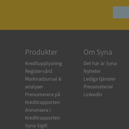
ASP.NET_SessionId
ARRAffinity
Produkter
Om Syna
__RequestVerificat
Kreditupplysning
Det här är Syna
Registervård
Nyheter
Marknadsurval &
Lediga tjänster
analyser
Pressmaterial
CookieScriptConse
Prenumerera på
Linkedin
Kreditrapporten
Annonsera i
_GRECAPTCHA
Kreditrapporten
Syna Sigill
ASP.NET_SessionId