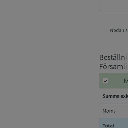
Nedan se
Beställn
Församl
K
Summa ex
Moms
Total