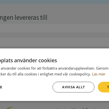
gen levereras till
plats använder cookies
pgifter
(valfritt)
använder cookies för att förbättra användarupplevelsen. Genom 
er du till alla cookies i enlighet med vår cookiepolicy.
Läs mer
Köp och ladda ner
ER
AVVISA ALLT
T
Vid köp godkänner du
Synas användarvillkor
och
Integritetspolicy
Prestanda
Inriktning
Funktioner