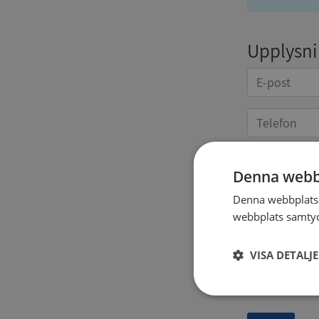
Upplysnin
Denna webb
Kvittoup
Denna webbplats 
webbplats samtyck
VISA DETALJ
Strikt
nödvändigt