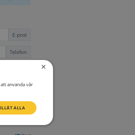
E-post
Telefon
×
att använda vår
ILLÅT ALLA
Oklassificerade