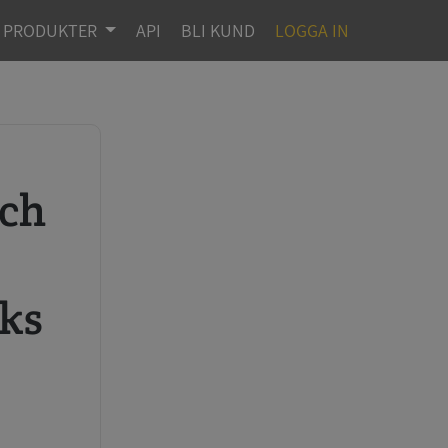
PRODUKTER
API
BLI KUND
LOGGA IN
r
iks