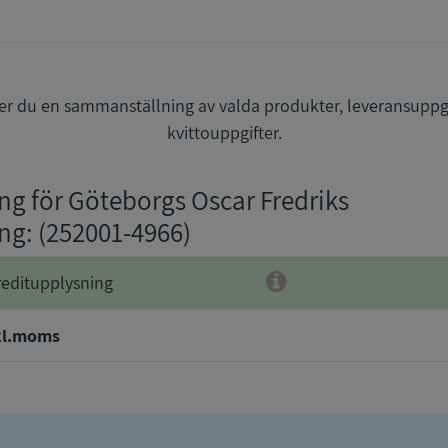
r du en sammanställning av valda produkter, leveransuppg
kvittouppgifter.
ing för Göteborgs Oscar Fredriks
ing
: (252001-4966)
reditupplysning
kl.moms