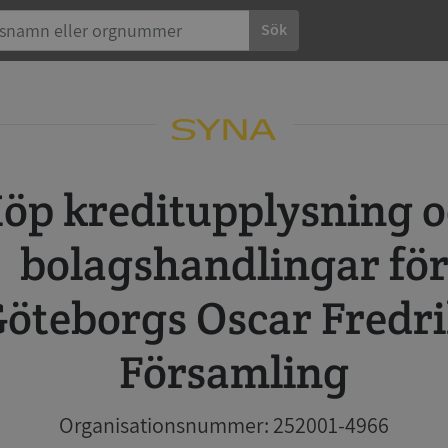
Sök
 och
bolagshandlingar fö
öteborgs Oscar Fredr
Församling
Organisationsnummer: 252001-4966