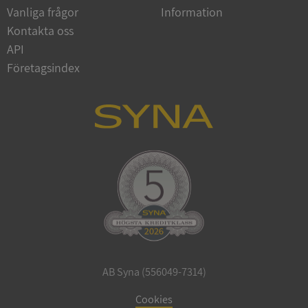
Vanliga frågor
Information
Google
Privacy Policy
Kontakta oss
VISITOR_PRIVACY_METADATA
5 månader
YouTube
4 veckor
.youtube.com
API
Företagsindex
ASP.NET_SessionId
Session
Microsoft
Corporation
de.syna.se
AB Syna (556049-7314)
ARRAffinity
Session
Microsoft
Corporation
Cookies
.syna.se