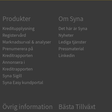
Strikt nödvändigt
Prestanda
Inriktning
Funktioner
Oklassificerade
Produkter
Om Syna
Strikt nödvändiga kakor tillåter
Kreditupplysning
Det här är Syna
kärnwebbplatsfunktioner som användarinloggning
och kontohantering. Webbplatsen kan inte
Registervård
Nyheter
användas ordentligt utan strikt nödvändiga cookies.
Marknadsurval & analyser
Lediga tjänster
Leverantör
/
Namn
Utgån
Prenumerera på
Pressmaterial
Domän
Kreditrapporten
Linkedin
__RequestVerificationToken
Session
Microsoft
Annonsera i
Corporation
de.syna.se
Kreditrapporten
Syna Sigill
Syna Easy kundportal
Övrig information
Bästa Tillväxt