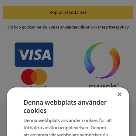
Köp och ladda ner
Vid köp godkänner du
Synas användarvillkor
och
Integritetspolicy
×
Denna webbplats använder
cookies
Inga kopior till omfrågad
Denna webbplats använder cookies för att
förbättra användarupplevelsen. Genom
Säker betalning med stripe
att använda vår webbplats samtycker du