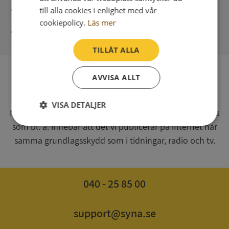
Direkt digital leverans
till alla cookies i enlighet med vår
cookiepolicy.
Läs mer
Syna - Kreditupplysningar sedan 1947
TILLÅT ALLA
AVVISA ALLT
SV
Syna har för webbplatsen www.syna.se ett av
VISA DETALJER
Myndigheten för press, radio och tv s.k. utgivningsbevis
som bl. a. innebär att det vi publicerar på internet har
Strikt
Prestanda
Inriktning
nödvändigt
samma grundlagsskydd som i tidningar, radio och tv.
Funktioner
Oklassificerade
040 - 25 85 00
support@syna.se