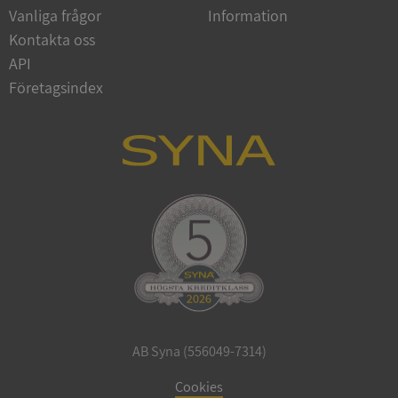
Vanliga frågor
Information
Google
Privacy Policy
Kontakta oss
VISITOR_PRIVACY_METADATA
5 månader
YouTube
4 veckor
.youtube.com
API
Företagsindex
ASP.NET_SessionId
Session
Microsoft
Corporation
de.syna.se
AB Syna (556049-7314)
ARRAffinity
Session
Microsoft
Corporation
Cookies
.syna.se