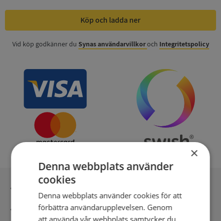
Köp och ladda ner
Vid köp godkänner du
Synas användarvillkor
och
Integritetspolicy
×
Denna webbplats använder
cookies
Inga kopior till omfrågad
Denna webbplats använder cookies för att
förbättra användarupplevelsen. Genom
Säker betalning med stripe
att använda vår webbplats samtycker du