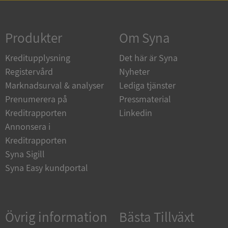
Strikt nödvändigt
Prestanda
Inriktning
Funktioner
Oklassificerade
Produkter
Om Syna
Strikt nödvändiga kakor tillåter
Kreditupplysning
Det här är Syna
kärnwebbplatsfunktioner som användarinloggning
och kontohantering. Webbplatsen kan inte
Registervård
Nyheter
användas ordentligt utan strikt nödvändiga cookies.
Marknadsurval & analyser
Lediga tjänster
Leverantör
/
Namn
Utgån
Prenumerera på
Pressmaterial
Domän
Kreditrapporten
Linkedin
__RequestVerificationToken
Session
Microsoft
Annonsera i
Corporation
de.syna.se
Kreditrapporten
Syna Sigill
Syna Easy kundportal
Övrig information
Bästa Tillväxt