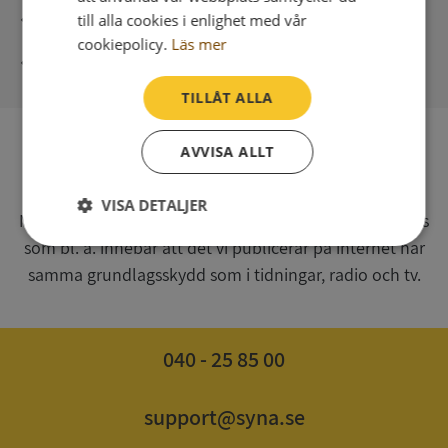
Direkt digital leverans
till alla cookies i enlighet med vår
cookiepolicy.
Läs mer
Syna - Kreditupplysningar sedan 1947
TILLÅT ALLA
AVVISA ALLT
SV
Syna har för webbplatsen www.syna.se ett av
VISA DETALJER
Myndigheten för press, radio och tv s.k. utgivningsbevis
som bl. a. innebär att det vi publicerar på internet har
Strikt
Prestanda
Inriktning
nödvändigt
samma grundlagsskydd som i tidningar, radio och tv.
Funktioner
Oklassificerade
040 - 25 85 00
support@syna.se