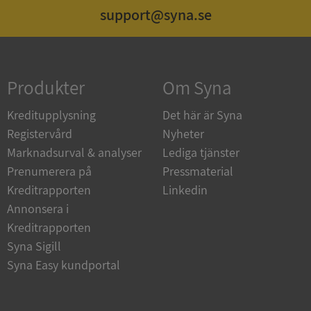
support@syna.se
Strikt nödvändigt
Prestanda
Inriktning
Funktioner
Oklassificerade
Produkter
Om Syna
Strikt nödvändiga kakor tillåter
kärnwebbplatsfunktioner som användarinloggning
och kontohantering. Webbplatsen kan inte
Kreditupplysning
Det här är Syna
användas ordentligt utan strikt nödvändiga cookies.
Registervård
Nyheter
Leverantör
/
Namn
Utgån
Marknadsurval & analyser
Lediga tjänster
Domän
Prenumerera på
Pressmaterial
__RequestVerificationToken
Session
Microsoft
Kreditrapporten
Linkedin
Corporation
de.syna.se
Annonsera i
Kreditrapporten
Syna Sigill
Syna Easy kundportal