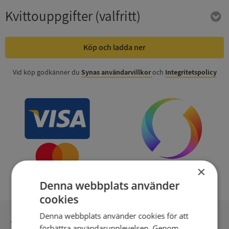
Kvittouppgifter
(valfritt)
Köp och ladda ner
Vid köp godkänner du
Synas användarvillkor
och
Integritetspolicy
×
Denna webbplats använder
cookies
Denna webbplats använder cookies för att
Inga kopior till omfrågad
förbättra användarupplevelsen. Genom