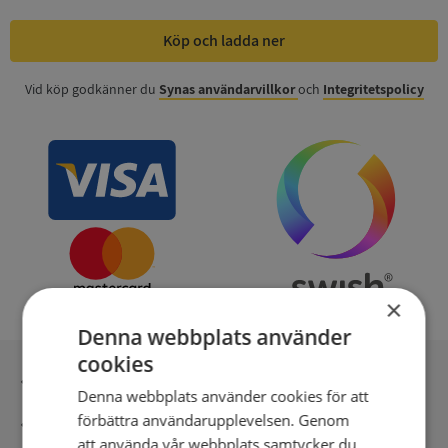
Köp och ladda ner
Vid köp godkänner du
Synas användarvillkor
och
Integritetspolicy
×
Denna webbplats använder
cookies
Inga kopior till omfrågad
Denna webbplats använder cookies för att
förbättra användarupplevelsen. Genom
Säker betalning med stripe
att använda vår webbplats samtycker du