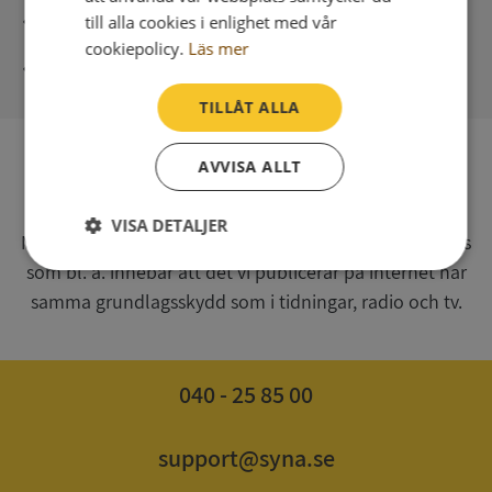
Direkt digital leverans
till alla cookies i enlighet med vår
cookiepolicy.
Läs mer
Syna - Kreditupplysningar sedan 1947
TILLÅT ALLA
AVVISA ALLT
SV
Syna har för webbplatsen www.syna.se ett av
VISA DETALJER
Myndigheten för press, radio och tv s.k. utgivningsbevis
som bl. a. innebär att det vi publicerar på internet har
Strikt
Prestanda
Inriktning
nödvändigt
samma grundlagsskydd som i tidningar, radio och tv.
Funktioner
Oklassificerade
040 - 25 85 00
support@syna.se