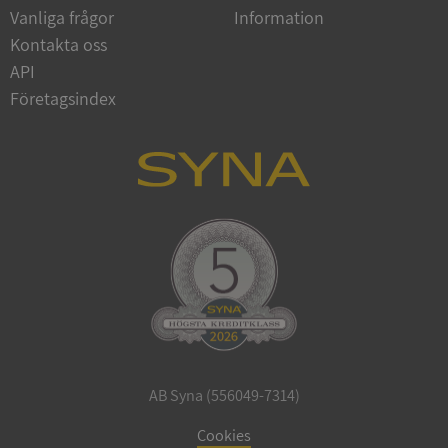
Vanliga frågor
Information
Google
Privacy Policy
Kontakta oss
VISITOR_PRIVACY_METADATA
5 månader
YouTube
4 veckor
.youtube.com
API
Företagsindex
ASP.NET_SessionId
Session
Microsoft
Corporation
de.syna.se
AB Syna (556049-7314)
ARRAffinity
Session
Microsoft
Corporation
Cookies
.syna.se