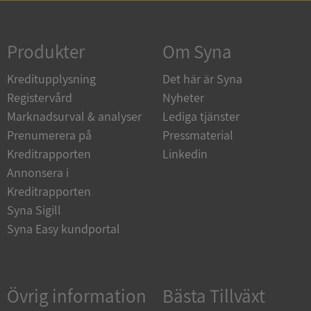
Strikt nödvändigt
Prestanda
Inriktning
Funktioner
Oklassificerade
Produkter
Om Syna
Strikt nödvändiga kakor tillåter
Kreditupplysning
Det här är Syna
kärnwebbplatsfunktioner som användarinloggning
och kontohantering. Webbplatsen kan inte
Registervård
Nyheter
användas ordentligt utan strikt nödvändiga cookies.
Marknadsurval & analyser
Lediga tjänster
Leverantör
/
Namn
Utgån
Prenumerera på
Pressmaterial
Domän
Kreditrapporten
Linkedin
__RequestVerificationToken
Session
Microsoft
Annonsera i
Corporation
de.syna.se
Kreditrapporten
Syna Sigill
Syna Easy kundportal
Övrig information
Bästa Tillväxt