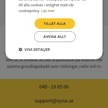
Direkt digital leverans
till alla cookies i enlighet med vår
cookiepolicy.
Läs mer
Syna - Kreditupplysningar sedan 1947
TILLÅT ALLA
AVVISA ALLT
SV
Syna har för webbplatsen www.syna.se ett av
VISA DETALJER
Myndigheten för press, radio och tv s.k. utgivningsbevis
som bl. a. innebär att det vi publicerar på internet har
Strikt
Prestanda
Inriktning
nödvändigt
samma grundlagsskydd som i tidningar, radio och tv.
Funktioner
Oklassificerade
040 - 25 85 00
support@syna.se