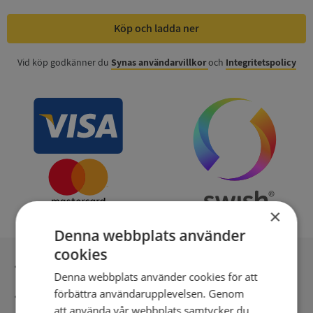
Köp och ladda ner
Vid köp godkänner du
Synas användarvillkor
och
Integritetspolicy
×
Denna webbplats använder
cookies
Inga kopior till omfrågad
Denna webbplats använder cookies för att
förbättra användarupplevelsen. Genom
Säker betalning med stripe
att använda vår webbplats samtycker du