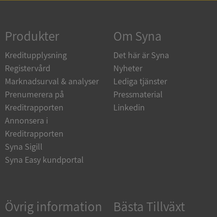
Strikt nödvändigt
Prestanda
Inriktning
Funktioner
Oklassificerade
Produkter
Om Syna
Strikt nödvändiga kakor tillåter
Kreditupplysning
Det här är Syna
kärnwebbplatsfunktioner som användarinloggning
och kontohantering. Webbplatsen kan inte
Registervård
Nyheter
användas ordentligt utan strikt nödvändiga cookies.
Marknadsurval & analyser
Lediga tjänster
Leverantör
/
Namn
Utgån
Prenumerera på
Pressmaterial
Domän
Kreditrapporten
Linkedin
__RequestVerificationToken
Session
Microsoft
Annonsera i
Corporation
de.syna.se
Kreditrapporten
Syna Sigill
Syna Easy kundportal
Övrig information
Bästa Tillväxt