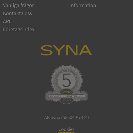
Vanliga frågor
Information
Google
Privacy Policy
Kontakta oss
VISITOR_PRIVACY_METADATA
5 månader
YouTube
4 veckor
.youtube.com
API
Företagsindex
ASP.NET_SessionId
Session
Microsoft
Corporation
de.syna.se
AB Syna (556049-7314)
ARRAffinity
Session
Microsoft
Corporation
Cookies
.syna.se