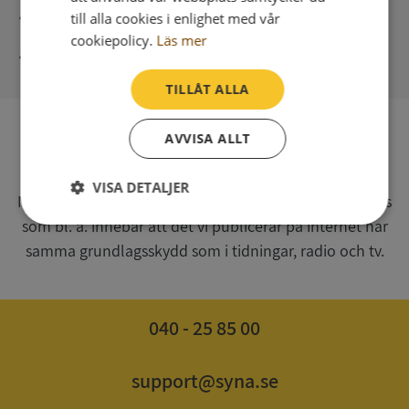
Direkt digital leverans
till alla cookies i enlighet med vår
cookiepolicy.
Läs mer
Syna - Kreditupplysningar sedan 1947
TILLÅT ALLA
AVVISA ALLT
SV
Syna har för webbplatsen www.syna.se ett av
VISA DETALJER
Myndigheten för press, radio och tv s.k. utgivningsbevis
som bl. a. innebär att det vi publicerar på internet har
Strikt
Prestanda
Inriktning
nödvändigt
samma grundlagsskydd som i tidningar, radio och tv.
Funktioner
Oklassificerade
040 - 25 85 00
support@syna.se