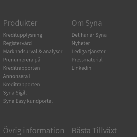
Strikt nödvändigt
Prestanda
Inriktning
Funktioner
Oklassificerade
Produkter
Om Syna
Strikt nödvändiga kakor tillåter
Kreditupplysning
Det här är Syna
kärnwebbplatsfunktioner som användarinloggning
och kontohantering. Webbplatsen kan inte
Registervård
Nyheter
användas ordentligt utan strikt nödvändiga cookies.
Marknadsurval & analyser
Lediga tjänster
Leverantör
/
Namn
Utgån
Prenumerera på
Pressmaterial
Domän
Kreditrapporten
Linkedin
__RequestVerificationToken
Session
Microsoft
Annonsera i
Corporation
de.syna.se
Kreditrapporten
Syna Sigill
Syna Easy kundportal
Övrig information
Bästa Tillväxt