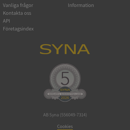
Vanliga frågor
Information
Google
Privacy Policy
Kontakta oss
VISITOR_PRIVACY_METADATA
5 månader
YouTube
4 veckor
.youtube.com
API
Företagsindex
ASP.NET_SessionId
Session
Microsoft
Corporation
de.syna.se
AB Syna (556049-7314)
ARRAffinity
Session
Microsoft
Corporation
Cookies
.syna.se