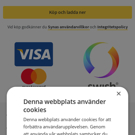
Köp och ladda ner
Vid köp godkänner du
Synas användarvillkor
och
Integritetspolicy
×
Denna webbplats använder
cookies
Inga kopior till omfrågad
Denna webbplats använder cookies för att
förbättra användarupplevelsen. Genom
Säker betalning med stripe
att använda vår webbplats samtycker du