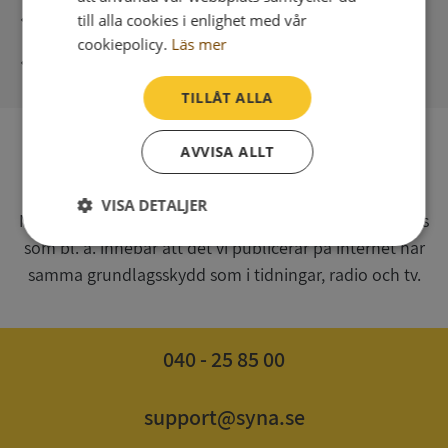
Direkt digital leverans
till alla cookies i enlighet med vår
cookiepolicy.
Läs mer
Syna - Kreditupplysningar sedan 1947
TILLÅT ALLA
AVVISA ALLT
SV
Syna har för webbplatsen www.syna.se ett av
VISA DETALJER
Myndigheten för press, radio och tv s.k. utgivningsbevis
som bl. a. innebär att det vi publicerar på internet har
Strikt
Prestanda
Inriktning
nödvändigt
samma grundlagsskydd som i tidningar, radio och tv.
Funktioner
Oklassificerade
040 - 25 85 00
support@syna.se