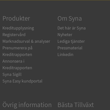
Strikt nödvändigt
Prestanda
Inriktning
Funktioner
Oklassificerade
Produkter
Om Syna
Strikt nödvändiga kakor tillåter
Kreditupplysning
Det här är Syna
kärnwebbplatsfunktioner som användarinloggning
och kontohantering. Webbplatsen kan inte
Registervård
Nyheter
användas ordentligt utan strikt nödvändiga cookies.
Marknadsurval & analyser
Lediga tjänster
Leverantör
/
Namn
Utgån
Prenumerera på
Pressmaterial
Domän
Kreditrapporten
Linkedin
__RequestVerificationToken
Session
Microsoft
Annonsera i
Corporation
de.syna.se
Kreditrapporten
Syna Sigill
Syna Easy kundportal
Övrig information
Bästa Tillväxt