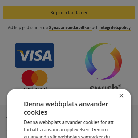
Köp och ladda ner
Vid köp godkänner du
Synas användarvillkor
och
Integritetspolicy
×
Denna webbplats använder
cookies
Inga kopior till omfrågad
Denna webbplats använder cookies för att
förbättra användarupplevelsen. Genom
Säker betalning med stripe
att använda vår webbplats samtycker du