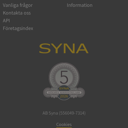
Vanliga frågor
Information
Google
Privacy Policy
Kontakta oss
VISITOR_PRIVACY_METADATA
5 månader
YouTube
4 veckor
.youtube.com
API
Företagsindex
ASP.NET_SessionId
Session
Microsoft
Corporation
de.syna.se
AB Syna (556049-7314)
ARRAffinity
Session
Microsoft
Corporation
Cookies
.syna.se