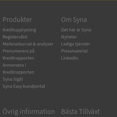
Strikt nödvändigt
Prestanda
Inriktning
Funktioner
Oklassificerade
Produkter
Om Syna
Strikt nödvändiga kakor tillåter
Kreditupplysning
Det här är Syna
kärnwebbplatsfunktioner som användarinloggning
och kontohantering. Webbplatsen kan inte
Registervård
Nyheter
användas ordentligt utan strikt nödvändiga cookies.
Marknadsurval & analyser
Lediga tjänster
Leverantör
/
Namn
Utgån
Prenumerera på
Pressmaterial
Domän
Kreditrapporten
Linkedin
__RequestVerificationToken
Session
Microsoft
Annonsera i
Corporation
de.syna.se
Kreditrapporten
Syna Sigill
Syna Easy kundportal
Övrig information
Bästa Tillväxt