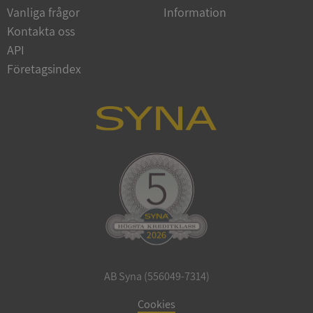
Vanliga frågor
Information
Google
Privacy Policy
Kontakta oss
VISITOR_PRIVACY_METADATA
5 månader
YouTube
4 veckor
.youtube.com
API
Företagsindex
ASP.NET_SessionId
Session
Microsoft
Corporation
de.syna.se
AB Syna (556049-7314)
ARRAffinity
Session
Microsoft
Corporation
Cookies
.syna.se