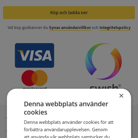
Köp och ladda ner
Vid köp godkänner du
Synas användarvillkor
och
Integritetspolicy
×
Denna webbplats använder
cookies
Inga kopior till omfrågad
Denna webbplats använder cookies för att
förbättra användarupplevelsen. Genom
Säker betalning med stripe
att använda vår webbplats samtycker du