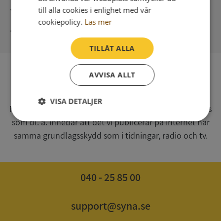
Direkt digital leverans
till alla cookies i enlighet med vår
cookiepolicy.
Läs mer
Syna - Kreditupplysningar sedan 1947
TILLÅT ALLA
AVVISA ALLT
SV
Syna har för webbplatsen www.syna.se ett av
VISA DETALJER
Myndigheten för press, radio och tv s.k. utgivningsbevis
som bl. a. innebär att det vi publicerar på internet har
Strikt
Prestanda
Inriktning
nödvändigt
samma grundlagsskydd som i tidningar, radio och tv.
Funktioner
Oklassificerade
040 - 25 85 00
support@syna.se