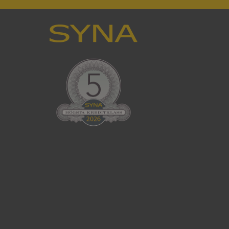
en använder
 som
han besökte
tser som körs på
Den används för
ställa att
as till samma server
om ställs av
P.NET MVC-teknik.
hörig publicering
 som förfalskning
ller ingen
rstörs när
cript.com-tjänsten
för besökarens
ie-Script.com
ödvändig cookie
att tillhandahålla
ck och utför
en använder
 som
han besökte