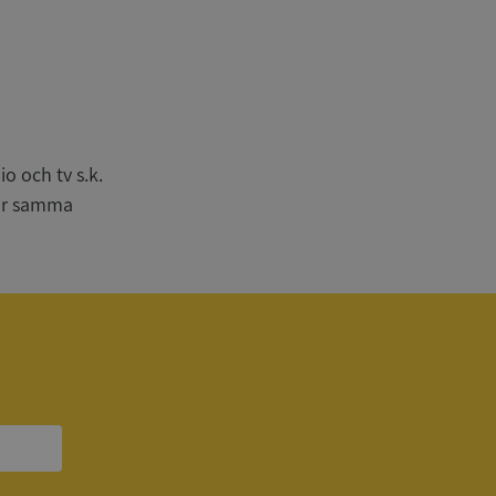
n
bbplatsen kan inte
o och tv s.k.
har samma
om ställs av
P.NET MVC-teknik.
hörig publicering
 som förfalskning
ller ingen
rstörs när
a användarens
s interaktion med
ifter om besökarens
 och inställningar,
nser hedras i
ck och utför