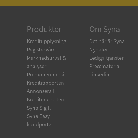
ARRAffinity
Produkter
Om Syna
Kreditupplysning
Det här är Syna
Registervård
Nyheter
__RequestVerificat
Marknadsurval &
Lediga tjänster
analyser
Pressmaterial
Prenumerera på
Linkedin
Kreditrapporten
CookieScriptConse
Annonsera i
Kreditrapporten
_GRECAPTCHA
Syna Sigill
Syna Easy
kundportal
ASP.NET_SessionId