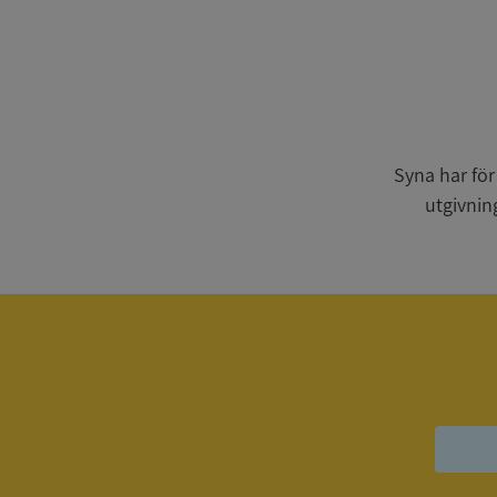
Strikt nödvändiga ka
användas ordentligt 
Syna har för
Namn
utgivnin
__RequestVerificat
VISITOR_PRIVACY_
ASP.NET_SessionId