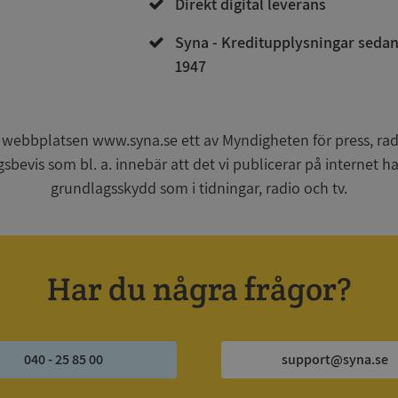
Direkt digital leverans
Syna - Kreditupplysningar seda
1947
Strikt nödvändigt
Prestanda
Inriktning
Funktioner
Oklassificerade
kor tillåter kärnwebbplatsfunktioner som användarinloggning och kontohantering. We
utan strikt nödvändiga cookies.
 webbplatsen www.syna.se ett av Myndigheten för press, radi
Leverantör
/
Utgång
Beskrivning
gsbevis som bl. a. innebär att det vi publicerar på internet 
Domän
grundlagsskydd som i tidningar, radio och tv.
ionToken
Session
Det här är en förfalskningscookie s
Microsoft
webbapplikationer byggda med AS
Corporation
Den är utformad för att stoppa obe
de.syna.se
av innehåll till en webbplats, känd
över flera webbplatser. Den innehå
information om användaren och fö
Har du några frågor?
webbläsaren stängs.
METADATA
5 månader
Denna cookie används för att lagr
YouTube
4 veckor
samtycke och sekretessval för dera
.youtube.com
Google Privacy Policy
webbplatsen. Den registrerar uppg
samtycke om olika sekretesspolicyer
vilket säkerställer att deras prefere
040 - 25 85 00
support@syna.se
framtida sessioner.
Session
Denna cookie ställs in av Doublecli
Microsoft