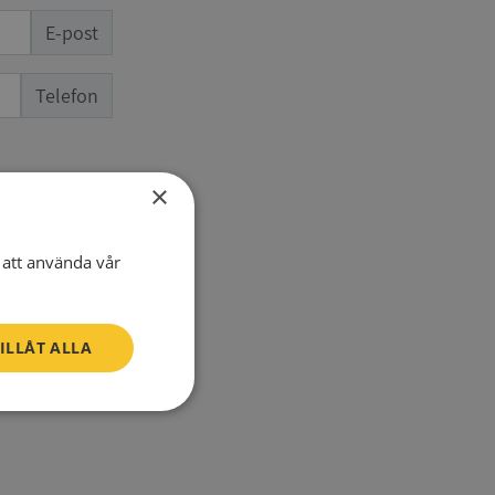
E-post
Telefon
×
att använda vår
ILLÅT ALLA
SV
Oklassificerade