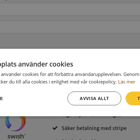
pgifter
(valfritt)
plats använder cookies
använder cookies för att förbättra användarupplevelsen. Genom 
Köp och ladda ner
er du till alla cookies i enlighet med vår cookiepolicy.
Läs mer
Vid köp godkänner du
Synas användarvillkor
och
Integritetspolicy
ER
AVVISA ALLT
T
Inga kopior till omfrågad
Prestanda
Inriktning
Funktioner
Säker betalning med stripe