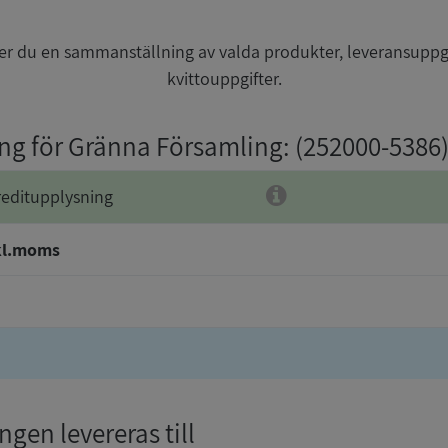
r du en sammanställning av valda produkter, leveransuppg
kvittouppgifter.
ing för Gränna Församling
: (252000-5386
reditupplysning
kl.moms
gen levereras till