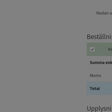
Nedan se
Beställn
K
Summa ex
Moms
Total
Upplysnin