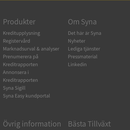
Strikt nödvändigt
Prestanda
Inriktning
Funktioner
Oklassificerade
Produkter
Om Syna
Strikt nödvändiga kakor tillåter
Kreditupplysning
Det här är Syna
kärnwebbplatsfunktioner som användarinloggning
och kontohantering. Webbplatsen kan inte
Registervård
Nyheter
användas ordentligt utan strikt nödvändiga cookies.
Marknadsurval & analyser
Lediga tjänster
Leverantör
/
Namn
Utgån
Prenumerera på
Pressmaterial
Domän
Kreditrapporten
Linkedin
__RequestVerificationToken
Session
Microsoft
Annonsera i
Corporation
de.syna.se
Kreditrapporten
Syna Sigill
Syna Easy kundportal
Övrig information
Bästa Tillväxt