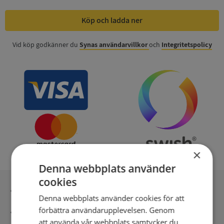
Köp och ladda ner
Vid köp godkänner du
Synas användarvillkor
och
Integritetspolicy
×
Denna webbplats använder
cookies
Inga kopior till omfrågad
Denna webbplats använder cookies för att
förbättra användarupplevelsen. Genom
Säker betalning med stripe
att använda vår webbplats samtycker du