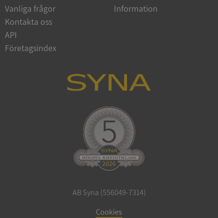
Vanliga frågor
Information
Google
Privacy Policy
Kontakta oss
VISITOR_PRIVACY_METADATA
5 månader
YouTube
4 veckor
.youtube.com
API
Företagsindex
ASP.NET_SessionId
Session
Microsoft
Corporation
de.syna.se
AB Syna (556049-7314)
ARRAffinity
Session
Microsoft
Corporation
Cookies
.syna.se