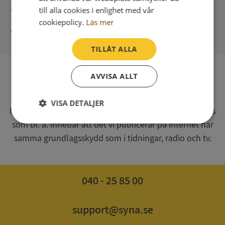
Direkt digital leverans
till alla cookies i enlighet med vår
cookiepolicy.
Läs mer
Syna - Kreditupplysningar sedan 1947
TILLÅT ALLA
AVVISA ALLT
SV
Syna har för webbplatsen www.syna.se ett av
VISA DETALJER
Myndigheten för press, radio och tv s.k. utgivningsbevis
som bl. a. innebär att det vi publicerar på internet har
Strikt
Prestanda
Inriktning
nödvändigt
samma grundlagsskydd som i tidningar, radio och tv.
Funktioner
Oklassificerade
040 - 25 85 00
support@syna.se