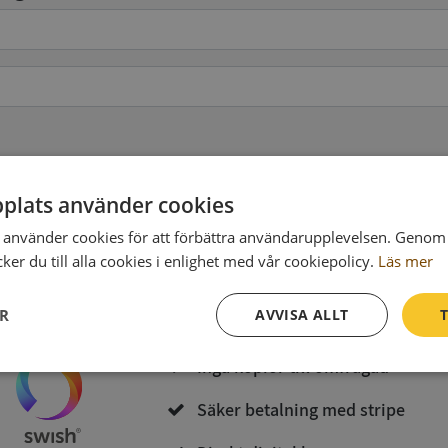
pgifter
(valfritt)
plats använder cookies
använder cookies för att förbättra användarupplevelsen. Genom 
Köp och ladda ner
er du till alla cookies i enlighet med vår cookiepolicy.
Läs mer
Vid köp godkänner du
Synas användarvillkor
och
Integritetspolicy
ER
AVVISA ALLT
T
Inga kopior till omfrågad
Prestanda
Inriktning
Funktioner
Säker betalning med stripe