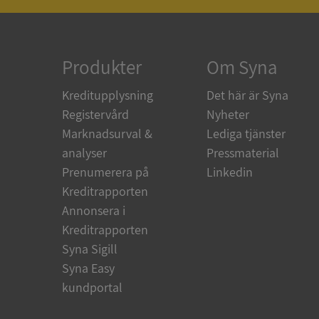
ARRAffinity
Produkter
Om Syna
Kreditupplysning
Det här är Syna
Registervård
Nyheter
__RequestVerificat
Marknadsurval &
Lediga tjänster
analyser
Pressmaterial
Prenumerera på
Linkedin
Kreditrapporten
CookieScriptConse
Annonsera i
Kreditrapporten
_GRECAPTCHA
Syna Sigill
Syna Easy
kundportal
ASP.NET_SessionId