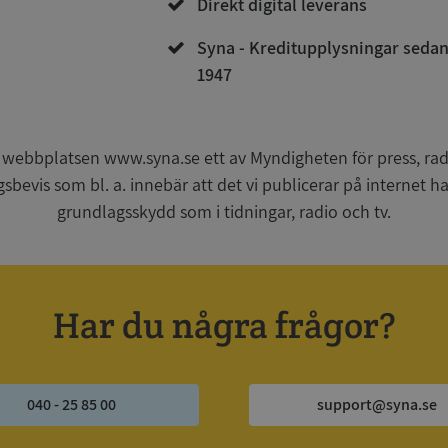
Direkt digital leverans
Syna - Kreditupplysningar seda
1947
Strikt nödvändigt
Prestanda
Inriktning
Funktioner
Oklassificerade
kor tillåter kärnwebbplatsfunktioner som användarinloggning och kontohantering. We
utan strikt nödvändiga cookies.
 webbplatsen www.syna.se ett av Myndigheten för press, radi
Leverantör
/
Utgång
Beskrivning
gsbevis som bl. a. innebär att det vi publicerar på internet 
Domän
grundlagsskydd som i tidningar, radio och tv.
ionToken
Session
Det här är en förfalskningscookie s
Microsoft
webbapplikationer byggda med AS
Corporation
Den är utformad för att stoppa obe
de.syna.se
av innehåll till en webbplats, känd
över flera webbplatser. Den innehå
information om användaren och fö
Har du några frågor?
webbläsaren stängs.
METADATA
5 månader
Denna cookie används för att lagr
YouTube
4 veckor
samtycke och sekretessval för dera
.youtube.com
Google Privacy Policy
webbplatsen. Den registrerar uppg
samtycke om olika sekretesspolicyer
vilket säkerställer att deras prefere
040 - 25 85 00
support@syna.se
framtida sessioner.
Session
Denna cookie ställs in av Doublecli
Microsoft