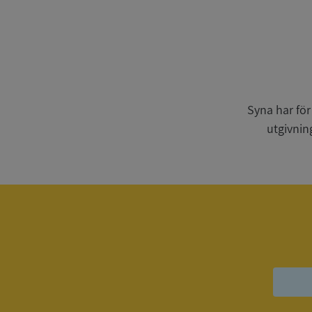
Strikt nödvändiga ka
användas ordentligt 
Syna har för
Namn
utgivnin
__RequestVerificat
VISITOR_PRIVACY_
ASP.NET_SessionId