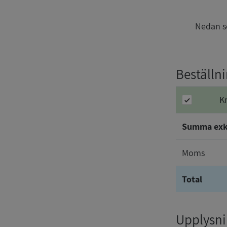
Nedan se
Beställn
K
Summa ex
Moms
Total
Upplysnin