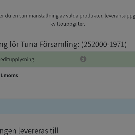
r du en sammanställning av valda produkter, leveransuppg
kvittouppgifter.
ing för Tuna Församling
: (252000-1971)
reditupplysning
kl.moms
gen levereras till