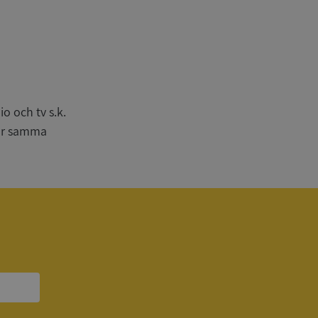
n
bbplatsen kan inte
o och tv s.k.
har samma
om ställs av
P.NET MVC-teknik.
hörig publicering
 som förfalskning
ller ingen
rstörs när
a användarens
s interaktion med
ifter om besökarens
 och inställningar,
nser hedras i
ck och utför