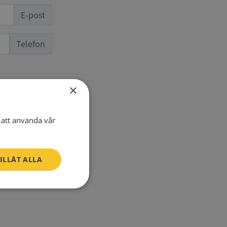
E-post
Telefon
×
att använda vår
ILLÅT ALLA
SV
Oklassificerade