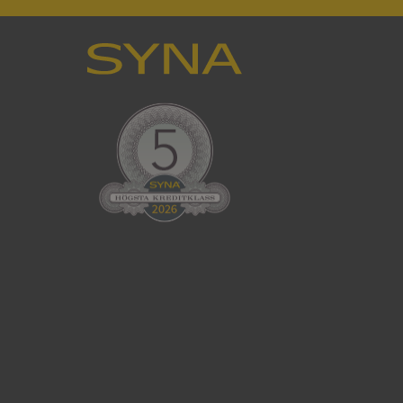
en använder
 som
han besökte
tser som körs på
Den används för
ställa att
as till samma server
om ställs av
P.NET MVC-teknik.
hörig publicering
 som förfalskning
ller ingen
rstörs när
cript.com-tjänsten
för besökarens
ie-Script.com
ödvändig cookie
att tillhandahålla
ck och utför
en använder
 som
han besökte