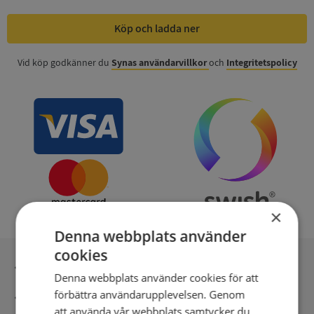
Köp och ladda ner
Vid köp godkänner du
Synas användarvillkor
och
Integritetspolicy
×
Denna webbplats använder
cookies
Inga kopior till omfrågad
Denna webbplats använder cookies för att
förbättra användarupplevelsen. Genom
Säker betalning med stripe
att använda vår webbplats samtycker du