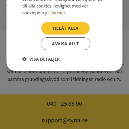
Direkt digital leverans
till alla cookies i enlighet med vår
cookiepolicy.
Läs mer
Syna - Kreditupplysningar sedan 1947
TILLÅT ALLA
AVVISA ALLT
SV
Syna har för webbplatsen www.syna.se ett av
VISA DETALJER
Myndigheten för press, radio och tv s.k. utgivningsbevis
som bl. a. innebär att det vi publicerar på internet har
Strikt
Prestanda
Inriktning
nödvändigt
samma grundlagsskydd som i tidningar, radio och tv.
Funktioner
Oklassificerade
040 - 25 85 00
support@syna.se