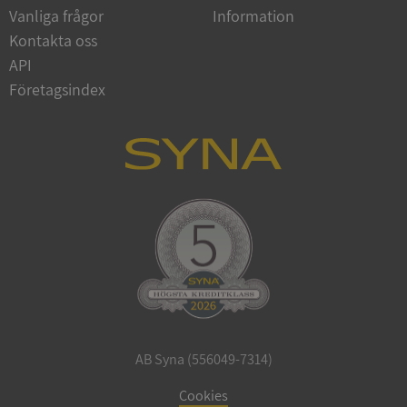
Vanliga frågor
Information
Google
Privacy Policy
Kontakta oss
VISITOR_PRIVACY_METADATA
5 månader
YouTube
4 veckor
.youtube.com
API
Företagsindex
ASP.NET_SessionId
Session
Microsoft
Corporation
de.syna.se
AB Syna (556049-7314)
ARRAffinity
Session
Microsoft
Corporation
Cookies
.syna.se