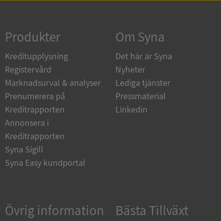
Strikt nödvändigt
Prestanda
Inriktning
Funktioner
Oklassificerade
Produkter
Om Syna
Strikt nödvändiga kakor tillåter
Kreditupplysning
Det här är Syna
kärnwebbplatsfunktioner som användarinloggning
och kontohantering. Webbplatsen kan inte
Registervård
Nyheter
användas ordentligt utan strikt nödvändiga cookies.
Marknadsurval & analyser
Lediga tjänster
Leverantör
/
Namn
Utgån
Prenumerera på
Pressmaterial
Domän
Kreditrapporten
Linkedin
__RequestVerificationToken
Session
Microsoft
Annonsera i
Corporation
de.syna.se
Kreditrapporten
Syna Sigill
Syna Easy kundportal
Övrig information
Bästa Tillväxt