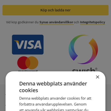
Köp och ladda ner
Vid köp godkänner du
Synas användarvillkor
och
Integritetspolicy
×
Denna webbplats använder
cookies
Inga kopior till omfrågad
Denna webbplats använder cookies för att
förbättra användarupplevelsen. Genom
Säker betalning med stripe
att använda vår webbplats samtycker du