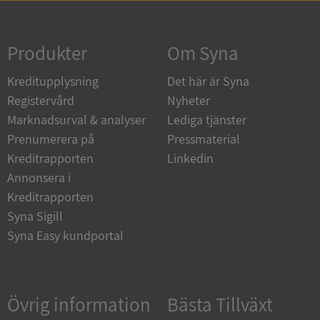
Strikt nödvändigt
Prestanda
Inriktning
Funktioner
Oklassificerade
Produkter
Om Syna
Strikt nödvändiga kakor tillåter
Kreditupplysning
Det här är Syna
kärnwebbplatsfunktioner som användarinloggning
och kontohantering. Webbplatsen kan inte
Registervård
Nyheter
användas ordentligt utan strikt nödvändiga cookies.
Marknadsurval & analyser
Lediga tjänster
Leverantör
/
Namn
Utgån
Prenumerera på
Pressmaterial
Domän
Kreditrapporten
Linkedin
__RequestVerificationToken
Session
Microsoft
Annonsera i
Corporation
de.syna.se
Kreditrapporten
Syna Sigill
Syna Easy kundportal
Övrig information
Bästa Tillväxt