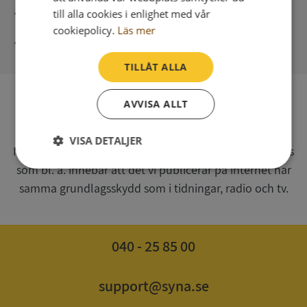
Direkt digital leverans
till alla cookies i enlighet med vår
cookiepolicy.
Läs mer
Syna - Kreditupplysningar sedan 1947
TILLÅT ALLA
AVVISA ALLT
SV
Syna har för webbplatsen www.syna.se ett av
VISA DETALJER
Myndigheten för press, radio och tv s.k. utgivningsbevis
som bl. a. innebär att det vi publicerar på internet har
Strikt
Prestanda
Inriktning
nödvändigt
samma grundlagsskydd som i tidningar, radio och tv.
Funktioner
Oklassificerade
040 - 25 85 00
support@syna.se