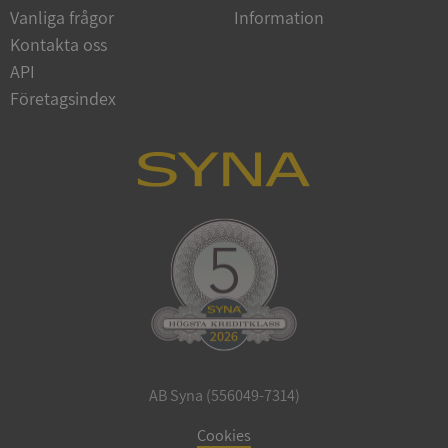
Vanliga frågor
Information
Google
Privacy Policy
Kontakta oss
VISITOR_PRIVACY_METADATA
5 månader
YouTube
4 veckor
.youtube.com
API
Företagsindex
ASP.NET_SessionId
Session
Microsoft
Corporation
de.syna.se
AB Syna (556049-7314)
ARRAffinity
Session
Microsoft
Corporation
Cookies
.syna.se