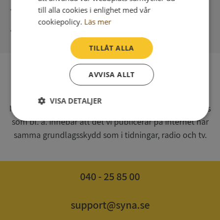
Direkt digital leverans
till alla cookies i enlighet med vår
cookiepolicy.
Läs mer
Syna - Kreditupplysningar sedan 1947
TILLÅT ALLA
AVVISA ALLT
SV
Syna har för webbplatsen www.syna.se ett av
VISA DETALJER
Myndigheten för press, radio och tv s.k. utgivningsbevis
som bl. a. innebär att det vi publicerar på internet har
Strikt
Prestanda
Inriktning
nödvändigt
samma grundlagsskydd som i tidningar, radio och tv.
Funktioner
Oklassificerade
040 - 25 85 00
support@syna.se