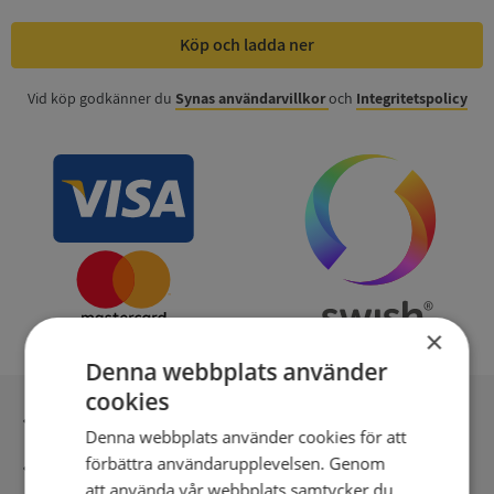
Köp och ladda ner
Vid köp godkänner du
Synas användarvillkor
och
Integritetspolicy
×
Denna webbplats använder
cookies
Inga kopior till omfrågad
Denna webbplats använder cookies för att
förbättra användarupplevelsen. Genom
Säker betalning med stripe
att använda vår webbplats samtycker du