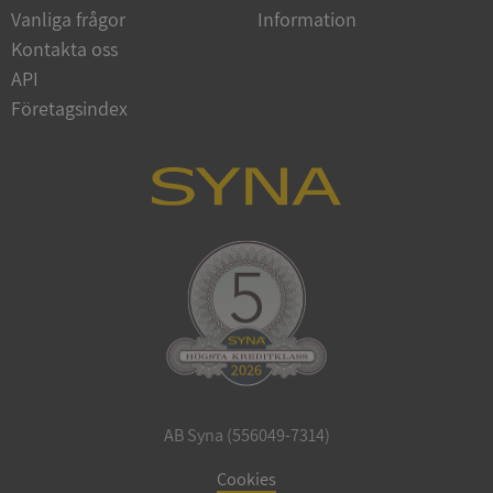
Vanliga frågor
Information
Google
Privacy Policy
Kontakta oss
VISITOR_PRIVACY_METADATA
5 månader
YouTube
4 veckor
.youtube.com
API
Företagsindex
ASP.NET_SessionId
Session
Microsoft
Corporation
de.syna.se
AB Syna (556049-7314)
ARRAffinity
Session
Microsoft
Corporation
Cookies
.syna.se