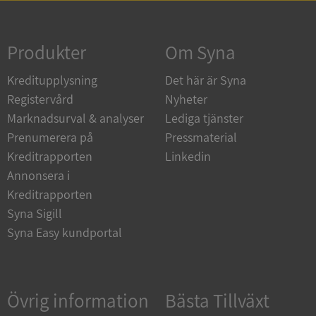
Strikt nödvändigt
Prestanda
Inriktning
Funktioner
Oklassificerade
Produkter
Om Syna
Strikt nödvändiga kakor tillåter
Kreditupplysning
Det här är Syna
kärnwebbplatsfunktioner som användarinloggning
och kontohantering. Webbplatsen kan inte
Registervård
Nyheter
användas ordentligt utan strikt nödvändiga cookies.
Marknadsurval & analyser
Lediga tjänster
Leverantör
/
Namn
Utgån
Prenumerera på
Pressmaterial
Domän
Kreditrapporten
Linkedin
__RequestVerificationToken
Session
Microsoft
Annonsera i
Corporation
de.syna.se
Kreditrapporten
Syna Sigill
Syna Easy kundportal
Övrig information
Bästa Tillväxt