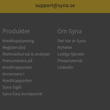
support@syna.se
Strikt nödvändigt
Prestanda
Inriktning
Funktioner
Oklassificerade
Produkter
Om Syna
Strikt nödvändiga kakor tillåter
kärnwebbplatsfunktioner som användarinloggning
och kontohantering. Webbplatsen kan inte
Kreditupplysning
Det här är Syna
användas ordentligt utan strikt nödvändiga cookies.
Registervård
Nyheter
Leverantör
/
Namn
Utgån
Marknadsurval & analyser
Lediga tjänster
Domän
Prenumerera på
Pressmaterial
__RequestVerificationToken
Session
Microsoft
Kreditrapporten
Linkedin
Corporation
de.syna.se
Annonsera i
Kreditrapporten
Syna Sigill
Syna Easy kundportal