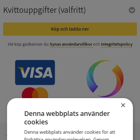
Kvittouppgifter
(valfritt)
Köp och ladda ner
Vid köp godkänner du
Synas användarvillkor
och
Integritetspolicy
×
Denna webbplats använder
cookies
Denna webbplats använder cookies för att
Inga kopior till omfrågad
förbättra användarupplevelsen. Genom