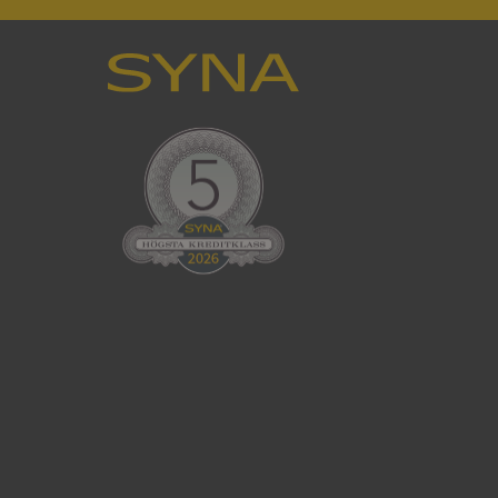
en använder
 som
han besökte
tser som körs på
Den används för
ställa att
as till samma server
om ställs av
P.NET MVC-teknik.
hörig publicering
 som förfalskning
ller ingen
rstörs när
cript.com-tjänsten
för besökarens
ie-Script.com
ödvändig cookie
att tillhandahålla
ck och utför
en använder
 som
han besökte