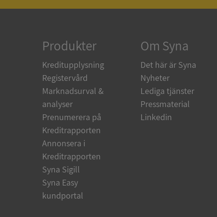
ARRAffinity
Produkter
Om Syna
Kreditupplysning
Det här är Syna
Registervård
Nyheter
__RequestVerificat
Marknadsurval &
Lediga tjänster
analyser
Pressmaterial
Prenumerera på
Linkedin
Kreditrapporten
CookieScriptConse
Annonsera i
Kreditrapporten
_GRECAPTCHA
Syna Sigill
Syna Easy
kundportal
ASP.NET_SessionId