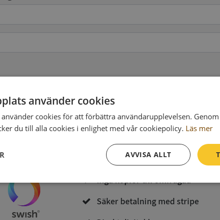
pgifter
(valfritt)
plats använder cookies
använder cookies för att förbättra användarupplevelsen. Genom 
Köp och ladda ner
er du till alla cookies i enlighet med vår cookiepolicy.
Läs mer
Vid köp godkänner du
Synas användarvillkor
och
Integritetspolicy
ER
AVVISA ALLT
T
Inga kopior till omfrågad
Prestanda
Inriktning
Funktioner
Säker betalning med stripe