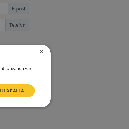
E-post
Telefon
×
att använda vår
ILLÅT ALLA
SV
Oklassificerade