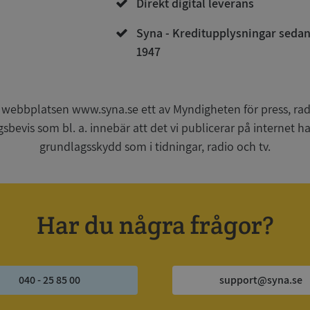
Direkt digital leverans
Syna - Kreditupplysningar seda
1947
Strikt nödvändigt
Prestanda
Inriktning
Funktioner
Oklassificerade
kor tillåter kärnwebbplatsfunktioner som användarinloggning och kontohantering. We
utan strikt nödvändiga cookies.
 webbplatsen www.syna.se ett av Myndigheten för press, radi
Leverantör
/
Utgång
Beskrivning
gsbevis som bl. a. innebär att det vi publicerar på internet 
Domän
grundlagsskydd som i tidningar, radio och tv.
ionToken
Session
Det här är en förfalskningscookie s
Microsoft
webbapplikationer byggda med AS
Corporation
Den är utformad för att stoppa obe
de.syna.se
av innehåll till en webbplats, känd
över flera webbplatser. Den innehå
information om användaren och fö
Har du några frågor?
webbläsaren stängs.
METADATA
5 månader
Denna cookie används för att lagr
YouTube
4 veckor
samtycke och sekretessval för dera
.youtube.com
Google Privacy Policy
webbplatsen. Den registrerar uppg
samtycke om olika sekretesspolicyer
vilket säkerställer att deras prefere
040 - 25 85 00
support@syna.se
framtida sessioner.
Session
Denna cookie ställs in av Doublecli
Microsoft