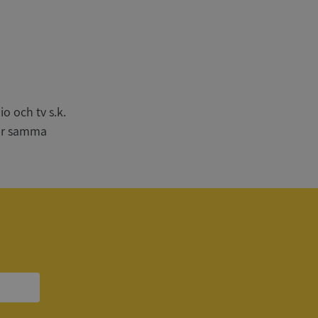
n
bbplatsen kan inte
o och tv s.k.
har samma
om ställs av
P.NET MVC-teknik.
hörig publicering
 som förfalskning
ller ingen
rstörs när
a användarens
s interaktion med
ifter om besökarens
 och inställningar,
nser hedras i
ck och utför