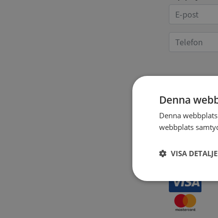
Kvittoup
Denna webb
Denna webbplats 
webbplats samtyck
VISA DETALJ
Strikt
nödvändigt