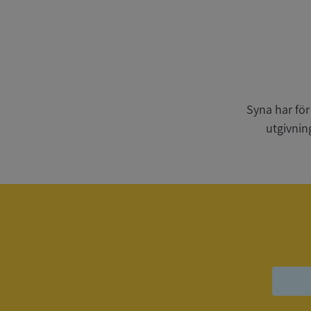
Strikt nödvändiga ka
användas ordentligt 
Syna har för
Namn
utgivnin
__RequestVerificat
VISITOR_PRIVACY_
ASP.NET_SessionId