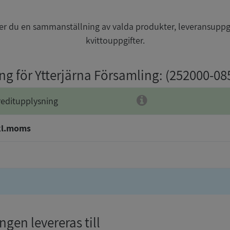
r du en sammanställning av valda produkter, leveransuppg
kvittouppgifter.
ng för Ytterjärna Församling
: (252000-08
reditupplysning
kl.moms
gen levereras till