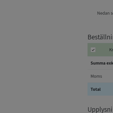
Nedan se
Beställni
K
Summa ex
Moms
Total
Upplysnin