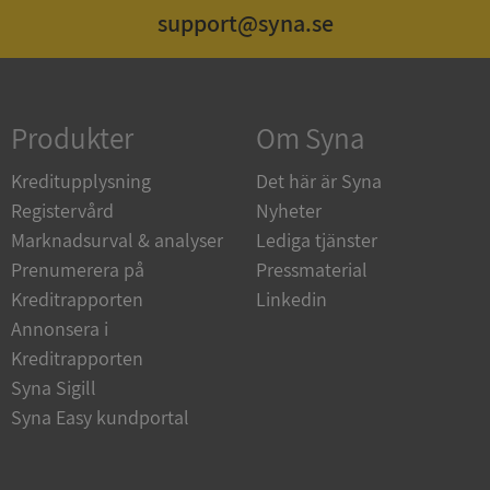
support@syna.se
Strikt nödvändigt
Prestanda
Inriktning
Funktioner
Oklassificerade
Produkter
Om Syna
Strikt nödvändiga kakor tillåter
kärnwebbplatsfunktioner som användarinloggning
och kontohantering. Webbplatsen kan inte
Kreditupplysning
Det här är Syna
användas ordentligt utan strikt nödvändiga cookies.
Registervård
Nyheter
Leverantör
/
Namn
Utgån
Marknadsurval & analyser
Lediga tjänster
Domän
Prenumerera på
Pressmaterial
__RequestVerificationToken
Session
Microsoft
Kreditrapporten
Linkedin
Corporation
de.syna.se
Annonsera i
Kreditrapporten
Syna Sigill
Syna Easy kundportal