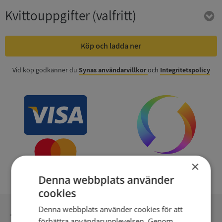
Kvittouppgifter
(valfritt)
Köp och ladda ner
Vid köp godkänner du
Synas användarvillkor
och
Integritetspolicy
×
Denna webbplats använder
cookies
Denna webbplats använder cookies för att
Inga kopior till omfrågad
förbättra användarupplevelsen. Genom