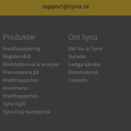
support@syna.se
Strikt nödvändigt
Prestanda
Inriktning
Funktioner
Oklassificerade
Produkter
Om Syna
Strikt nödvändiga kakor tillåter
kärnwebbplatsfunktioner som användarinloggning
och kontohantering. Webbplatsen kan inte
Kreditupplysning
Det här är Syna
användas ordentligt utan strikt nödvändiga cookies.
Registervård
Nyheter
Leverantör
/
Namn
Utgån
Marknadsurval & analyser
Lediga tjänster
Domän
Prenumerera på
Pressmaterial
__RequestVerificationToken
Session
Microsoft
Kreditrapporten
Linkedin
Corporation
de.syna.se
Annonsera i
Kreditrapporten
Syna Sigill
Syna Easy kundportal