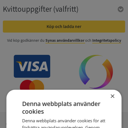
Kvittouppgifter
(valfritt)
Köp och ladda ner
Vid köp godkänner du
Synas användarvillkor
och
Integritetspolicy
×
Denna webbplats använder
cookies
Denna webbplats använder cookies för att
Inga kopior till omfrågad
förbättra användarupplevelsen. Genom