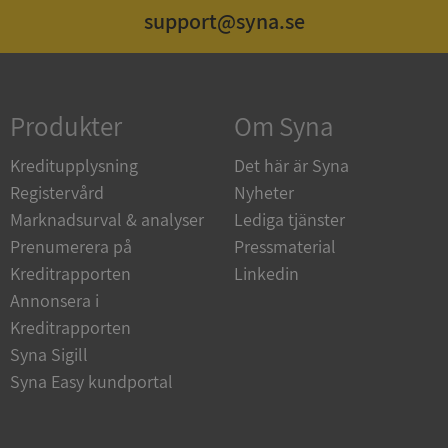
support@syna.se
Strikt nödvändigt
Prestanda
Inriktning
Funktioner
Oklassificerade
Produkter
Om Syna
Strikt nödvändiga kakor tillåter
kärnwebbplatsfunktioner som användarinloggning
och kontohantering. Webbplatsen kan inte
Kreditupplysning
Det här är Syna
användas ordentligt utan strikt nödvändiga cookies.
Registervård
Nyheter
Leverantör
/
Namn
Utgån
Marknadsurval & analyser
Lediga tjänster
Domän
Prenumerera på
Pressmaterial
__RequestVerificationToken
Session
Microsoft
Kreditrapporten
Linkedin
Corporation
de.syna.se
Annonsera i
Kreditrapporten
Syna Sigill
Syna Easy kundportal