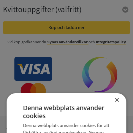
Kvittouppgifter
(valfritt)
Köp och ladda ner
Vid köp godkänner du
Synas användarvillkor
och
Integritetspolicy
×
Denna webbplats använder
cookies
Denna webbplats använder cookies för att
Inga kopior till omfrågad
förbättra användarupplevelsen. Genom