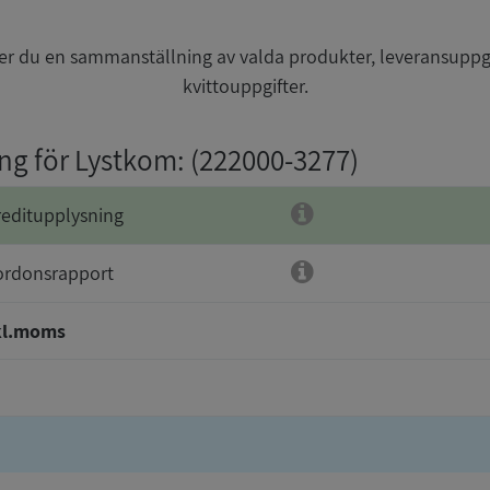
r du en sammanställning av valda produkter, leveransuppg
kvittouppgifter.
ing för Lystkom
: (222000-3277)
reditupplysning
ordonsrapport
kl.moms