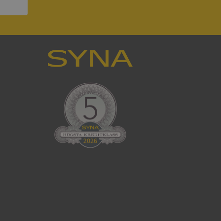
ck och utför
en använder
 som
han besökte
tser som körs på
Den används för
ställa att
as till samma server
om ställs av
P.NET MVC-teknik.
hörig publicering
 som förfalskning
ller ingen
rstörs när
cript.com-tjänsten
för besökarens
ie-Script.com
ödvändig cookie
att tillhandahålla
ck och utför
en använder