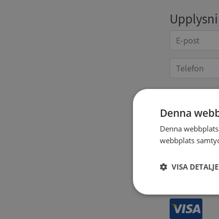
Upplysnin
Kvittoup
Denna webb
Denna webbplats 
webbplats samtyck
VISA DETALJ
Strikt
nödvändigt