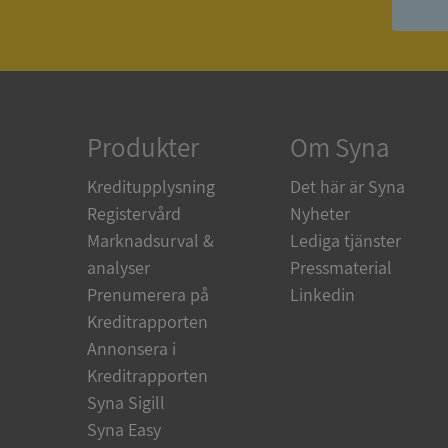
ASP.NET_SessionId
ARRAffinity
Produkter
Om Syna
Kreditupplysning
Det här är Syna
__RequestVerificat
Registervård
Nyheter
Marknadsurval &
Lediga tjänster
analyser
Pressmaterial
Prenumerera på
Linkedin
CookieScriptConse
Kreditrapporten
Annonsera i
Kreditrapporten
_GRECAPTCHA
Syna Sigill
Syna Easy
ASP.NET_SessionId