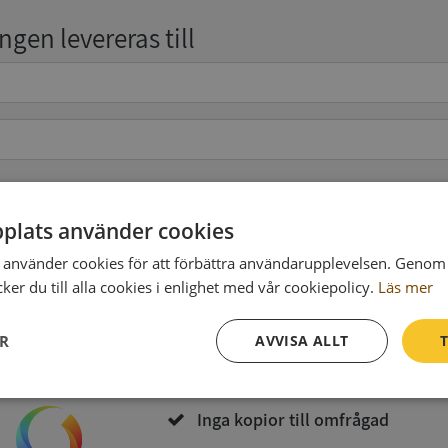
gen levereras till
pgifter
(valfritt)
plats använder cookies
använder cookies för att förbättra användarupplevelsen. Genom 
er du till alla cookies i enlighet med vår cookiepolicy.
Läs mer
Köp och ladda ner
ER
AVVISA ALLT
T
Vid köp godkänner du
Synas användarvillkor
och
Integritetspolicy
Prestanda
Inriktning
Funktioner
Inga kopior till omfrågad