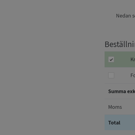
Nedan se
Beställn
K
F
Summa ex
Moms
Total