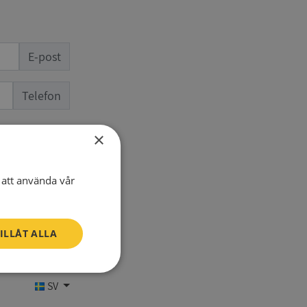
E-post
Telefon
×
att använda vår
ILLÅT ALLA
Oklassificerade
SV