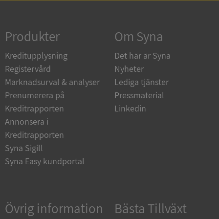
Strikt nödvändigt
Prestanda
Inriktning
Funktioner
Oklassificerade
Produkter
Om Syna
Strikt nödvändiga kakor tillåter
Kreditupplysning
Det här är Syna
kärnwebbplatsfunktioner som användarinloggning
och kontohantering. Webbplatsen kan inte
Registervård
Nyheter
användas ordentligt utan strikt nödvändiga cookies.
Marknadsurval & analyser
Lediga tjänster
Leverantör
/
Namn
Utgån
Prenumerera på
Pressmaterial
Domän
Kreditrapporten
Linkedin
__RequestVerificationToken
Session
Microsoft
Annonsera i
Corporation
de.syna.se
Kreditrapporten
Syna Sigill
Syna Easy kundportal
Övrig information
Bästa Tillväxt