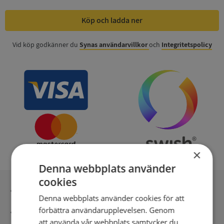
Köp och ladda ner
Vid köp godkänner du
Synas användarvillkor
och
Integritetspolicy
×
Denna webbplats använder
cookies
Inga kopior till omfrågad
Denna webbplats använder cookies för att
förbättra användarupplevelsen. Genom
Säker betalning med stripe
att använda vår webbplats samtycker du