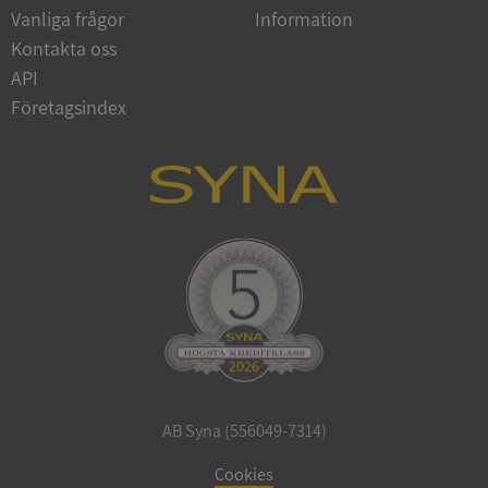
Vanliga frågor
Information
Google
Privacy Policy
Kontakta oss
VISITOR_PRIVACY_METADATA
5 månader
YouTube
4 veckor
.youtube.com
API
Företagsindex
ASP.NET_SessionId
Session
Microsoft
Corporation
de.syna.se
AB Syna (556049-7314)
ARRAffinity
Session
Microsoft
Corporation
Cookies
.syna.se