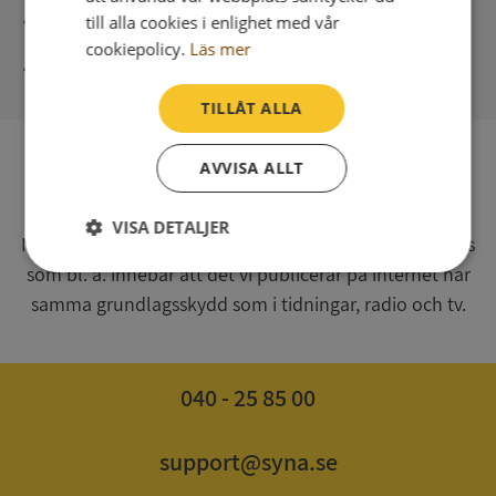
Direkt digital leverans
till alla cookies i enlighet med vår
cookiepolicy.
Läs mer
Syna - Kreditupplysningar sedan 1947
TILLÅT ALLA
AVVISA ALLT
SV
Syna har för webbplatsen www.syna.se ett av
VISA DETALJER
Myndigheten för press, radio och tv s.k. utgivningsbevis
som bl. a. innebär att det vi publicerar på internet har
Strikt
Prestanda
Inriktning
nödvändigt
samma grundlagsskydd som i tidningar, radio och tv.
Funktioner
Oklassificerade
040 - 25 85 00
support@syna.se