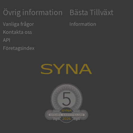
Övrig information
Bästa Tillväxt
Google
Privacy Policy
VISITOR_PRIVACY_METADATA
5 månader
YouTube
Vanliga frågor
Information
4 veckor
.youtube.com
Kontakta oss
API
Företagsindex
ASP.NET_SessionId
Session
Microsoft
Corporation
de.syna.se
ARRAffinity
Session
Microsoft