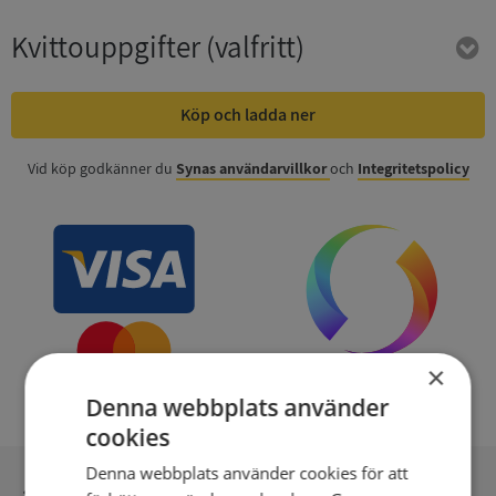
Kvittouppgifter
(valfritt)
Köp och ladda ner
Vid köp godkänner du
Synas användarvillkor
och
Integritetspolicy
×
Denna webbplats använder
cookies
Denna webbplats använder cookies för att
Inga kopior till omfrågad