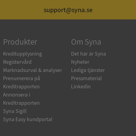
support@syna.se
Strikt nödvändigt
Prestanda
Inriktning
Funktioner
Oklassificerade
Produkter
Om Syna
Strikt nödvändiga kakor tillåter
kärnwebbplatsfunktioner som användarinloggning
och kontohantering. Webbplatsen kan inte
Kreditupplysning
Det här är Syna
användas ordentligt utan strikt nödvändiga cookies.
Registervård
Nyheter
Leverantör
/
Namn
Utgån
Marknadsurval & analyser
Lediga tjänster
Domän
Prenumerera på
Pressmaterial
__RequestVerificationToken
Session
Microsoft
Kreditrapporten
Linkedin
Corporation
de.syna.se
Annonsera i
Kreditrapporten
Syna Sigill
Syna Easy kundportal