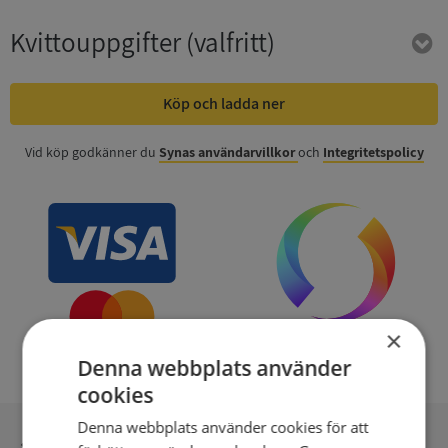
Kvittouppgifter
(valfritt)
Köp och ladda ner
Vid köp godkänner du
Synas användarvillkor
och
Integritetspolicy
×
Denna webbplats använder
cookies
Denna webbplats använder cookies för att
Inga kopior till omfrågad