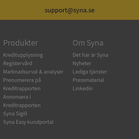
support@syna.se
Strikt nödvändigt
Prestanda
Inriktning
Funktioner
Oklassificerade
Produkter
Om Syna
Strikt nödvändiga kakor tillåter
kärnwebbplatsfunktioner som användarinloggning
och kontohantering. Webbplatsen kan inte
Kreditupplysning
Det här är Syna
användas ordentligt utan strikt nödvändiga cookies.
Registervård
Nyheter
Leverantör
/
Namn
Utgån
Marknadsurval & analyser
Lediga tjänster
Domän
Prenumerera på
Pressmaterial
__RequestVerificationToken
Session
Microsoft
Kreditrapporten
Linkedin
Corporation
de.syna.se
Annonsera i
Kreditrapporten
Syna Sigill
Syna Easy kundportal