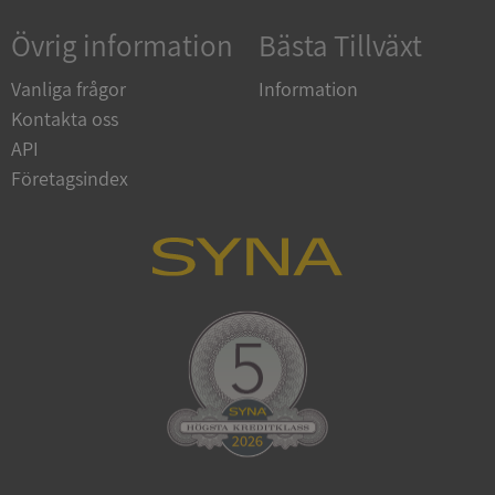
Övrig information
Bästa Tillväxt
Google
Privacy Policy
VISITOR_PRIVACY_METADATA
5 månader
YouTube
Vanliga frågor
Information
4 veckor
.youtube.com
Kontakta oss
API
Företagsindex
ASP.NET_SessionId
Session
Microsoft
Corporation
de.syna.se
ARRAffinity
Session
Microsoft