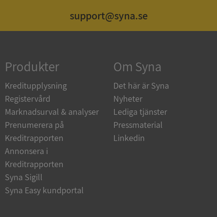
support@syna.se
Strikt nödvändigt
Prestanda
Inriktning
Funktioner
Oklassificerade
Produkter
Om Syna
Strikt nödvändiga kakor tillåter
kärnwebbplatsfunktioner som användarinloggning
och kontohantering. Webbplatsen kan inte
Kreditupplysning
Det här är Syna
användas ordentligt utan strikt nödvändiga cookies.
Registervård
Nyheter
Leverantör
/
Namn
Utgån
Marknadsurval & analyser
Lediga tjänster
Domän
Prenumerera på
Pressmaterial
__RequestVerificationToken
Session
Microsoft
Kreditrapporten
Linkedin
Corporation
de.syna.se
Annonsera i
Kreditrapporten
Syna Sigill
Syna Easy kundportal