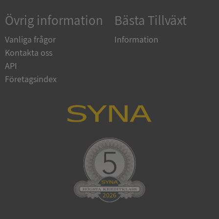
Övrig information
Bästa Tillväxt
Google
Privacy Policy
VISITOR_PRIVACY_METADATA
5 månader
YouTube
Vanliga frågor
Information
4 veckor
.youtube.com
Kontakta oss
API
Företagsindex
ASP.NET_SessionId
Session
Microsoft
Corporation
de.syna.se
ARRAffinity
Session
Microsoft