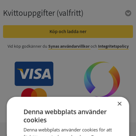
Kvittouppgifter
(valfritt)
Köp och ladda ner
Vid köp godkänner du
Synas användarvillkor
och
Integritetspolicy
×
Denna webbplats använder
cookies
Denna webbplats använder cookies för att
Inga kopior till omfrågad