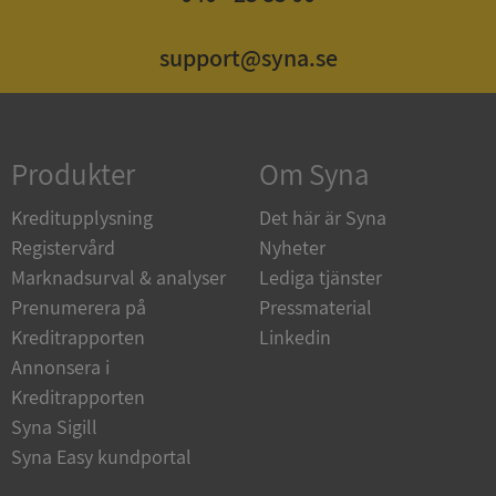
support@syna.se
Strikt nödvändigt
Prestanda
Inriktning
Funktioner
Oklassificerade
Strikt nödvändiga kakor tillåter
Produkter
Om Syna
kärnwebbplatsfunktioner som användarinloggning
och kontohantering. Webbplatsen kan inte
användas ordentligt utan strikt nödvändiga cookies.
Kreditupplysning
Det här är Syna
Leverantör
/
Registervård
Nyheter
Namn
Utgån
Domän
Marknadsurval & analyser
Lediga tjänster
Prenumerera på
Pressmaterial
__RequestVerificationToken
Session
Microsoft
Corporation
Kreditrapporten
Linkedin
de.syna.se
Annonsera i
Kreditrapporten
Syna Sigill
Syna Easy kundportal