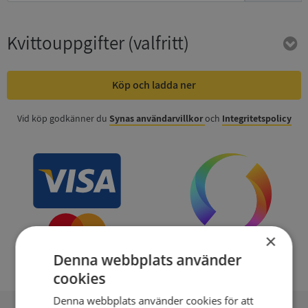
Kvittouppgifter
(valfritt)
Köp och ladda ner
Vid köp godkänner du
Synas användarvillkor
och
Integritetspolicy
×
Denna webbplats använder
cookies
Denna webbplats använder cookies för att