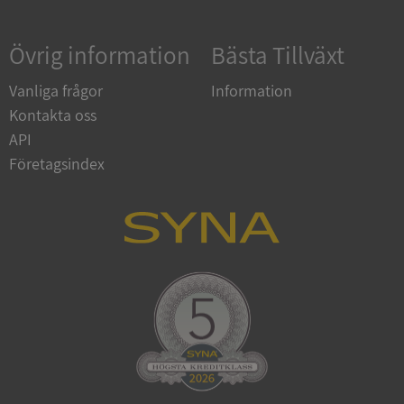
Övrig information
Bästa Tillväxt
Google
Privacy Policy
VISITOR_PRIVACY_METADATA
5 månader
YouTube
Vanliga frågor
Information
4 veckor
.youtube.com
Kontakta oss
API
Företagsindex
ASP.NET_SessionId
Session
Microsoft
Corporation
de.syna.se