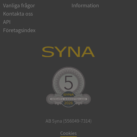
Vanliga frågor
Information
Google
Privacy Policy
Kontakta oss
VISITOR_PRIVACY_METADATA
5 månader
YouTube
4 veckor
.youtube.com
API
Företagsindex
ASP.NET_SessionId
Session
Microsoft
Corporation
de.syna.se
AB Syna (556049-7314)
ARRAffinity
Session
Microsoft
Corporation
Cookies
.syna.se