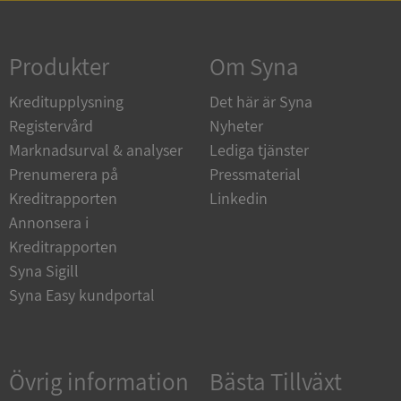
Strikt nödvändigt
Prestanda
Inriktning
Funktioner
Oklassificerade
Produkter
Om Syna
Strikt nödvändiga kakor tillåter
Kreditupplysning
Det här är Syna
kärnwebbplatsfunktioner som användarinloggning
och kontohantering. Webbplatsen kan inte
Registervård
Nyheter
användas ordentligt utan strikt nödvändiga cookies.
Marknadsurval & analyser
Lediga tjänster
Leverantör
/
Namn
Utgån
Prenumerera på
Pressmaterial
Domän
Kreditrapporten
Linkedin
__RequestVerificationToken
Session
Microsoft
Annonsera i
Corporation
de.syna.se
Kreditrapporten
Syna Sigill
Syna Easy kundportal
Övrig information
Bästa Tillväxt