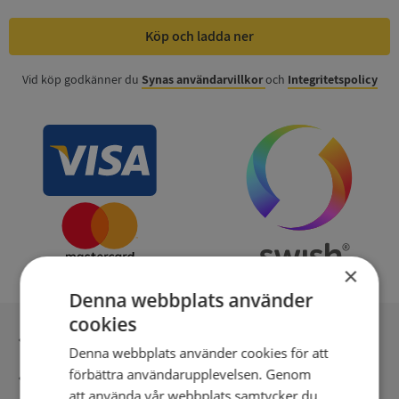
Köp och ladda ner
Vid köp godkänner du
Synas användarvillkor
och
Integritetspolicy
×
Denna webbplats använder
cookies
Inga kopior till omfrågad
Denna webbplats använder cookies för att
förbättra användarupplevelsen. Genom
Säker betalning med stripe
att använda vår webbplats samtycker du