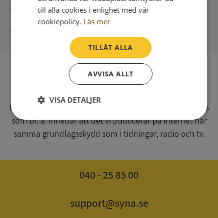
Direkt digital leverans
till alla cookies i enlighet med vår
cookiepolicy.
Läs mer
Syna - Kreditupplysningar sedan 1947
TILLÅT ALLA
AVVISA ALLT
SV
Syna har för webbplatsen www.syna.se ett av
VISA DETALJER
Myndigheten för press, radio och tv s.k. utgivningsbevis
som bl. a. innebär att det vi publicerar på internet har
Strikt
Prestanda
Inriktning
nödvändigt
samma grundlagsskydd som i tidningar, radio och tv.
Funktioner
Oklassificerade
040 - 25 85 00
support@syna.se