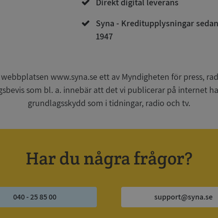
Direkt digital leverans
Syna - Kreditupplysningar seda
1947
Strikt nödvändigt
Prestanda
Inriktning
Funktioner
Oklassificerade
kor tillåter kärnwebbplatsfunktioner som användarinloggning och kontohantering. We
utan strikt nödvändiga cookies.
 webbplatsen www.syna.se ett av Myndigheten för press, radi
Leverantör
/
Utgång
Beskrivning
gsbevis som bl. a. innebär att det vi publicerar på internet 
Domän
grundlagsskydd som i tidningar, radio och tv.
ionToken
Session
Det här är en förfalskningscookie s
Microsoft
webbapplikationer byggda med AS
Corporation
Den är utformad för att stoppa obe
de.syna.se
av innehåll till en webbplats, känd
över flera webbplatser. Den innehå
information om användaren och fö
Har du några frågor?
webbläsaren stängs.
METADATA
5 månader
Denna cookie används för att lagr
YouTube
4 veckor
samtycke och sekretessval för dera
.youtube.com
Google Privacy Policy
webbplatsen. Den registrerar uppg
samtycke om olika sekretesspolicyer
vilket säkerställer att deras prefere
040 - 25 85 00
support@syna.se
framtida sessioner.
Session
Denna cookie ställs in av Doublecli
Microsoft