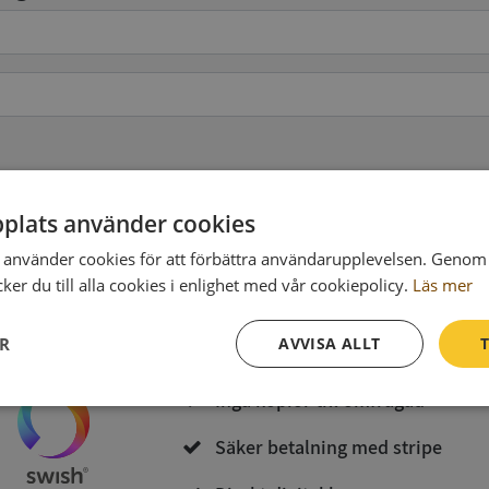
pgifter
(valfritt)
plats använder cookies
använder cookies för att förbättra användarupplevelsen. Genom 
Köp och ladda ner
er du till alla cookies i enlighet med vår cookiepolicy.
Läs mer
Vid köp godkänner du
Synas användarvillkor
och
Integritetspolicy
ER
AVVISA ALLT
T
Inga kopior till omfrågad
Prestanda
Inriktning
Funktioner
Säker betalning med stripe