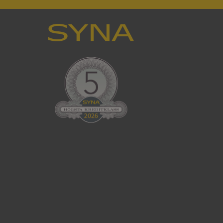
en använder
 som
han besökte
tser som körs på
Den används för
ställa att
as till samma server
om ställs av
P.NET MVC-teknik.
hörig publicering
 som förfalskning
ller ingen
rstörs när
cript.com-tjänsten
för besökarens
ie-Script.com
ödvändig cookie
att tillhandahålla
ck och utför
en använder
 som
han besökte