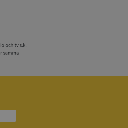
n
bbplatsen kan inte
o och tv s.k.
har samma
om ställs av
P.NET MVC-teknik.
hörig publicering
 som förfalskning
ller ingen
rstörs när
a användarens
s interaktion med
ifter om besökarens
 och inställningar,
nser hedras i
ck och utför