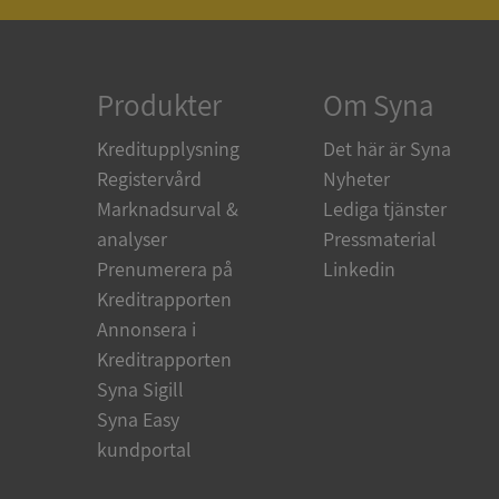
ARRAffinity
Produkter
Om Syna
Kreditupplysning
Det här är Syna
Registervård
Nyheter
__RequestVerificat
Marknadsurval &
Lediga tjänster
analyser
Pressmaterial
Prenumerera på
Linkedin
Kreditrapporten
CookieScriptConse
Annonsera i
Kreditrapporten
_GRECAPTCHA
Syna Sigill
Syna Easy
kundportal
ASP.NET_SessionId