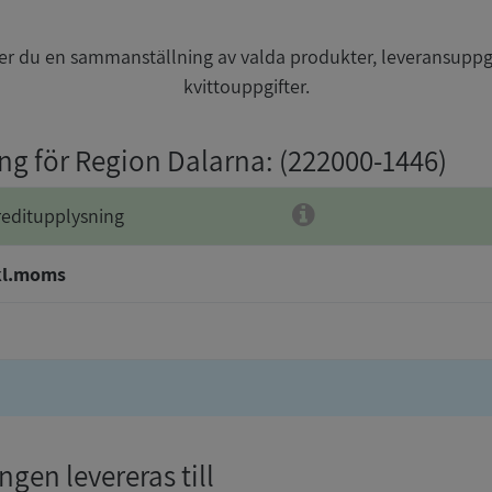
r du en sammanställning av valda produkter, leveransuppg
kvittouppgifter.
ing för Region Dalarna
: (222000-1446)
reditupplysning
kl.moms
gen levereras till