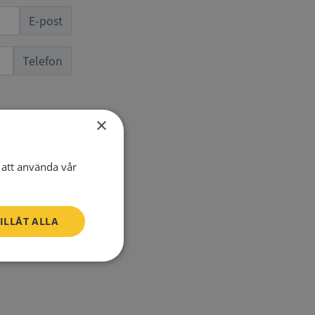
E-post
Telefon
×
att använda vår
ILLÅT ALLA
SV
Oklassificerade