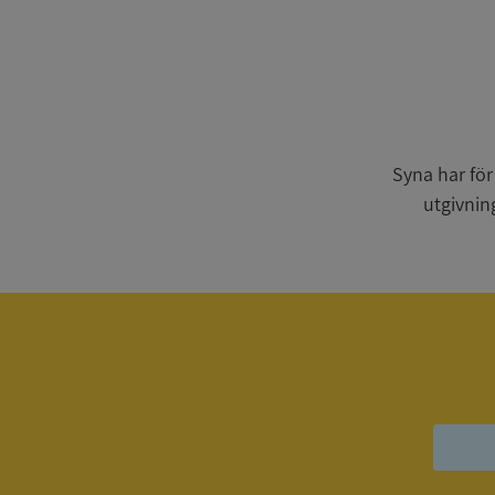
Strikt nödvändiga ka
användas ordentligt 
Syna har för
Namn
utgivnin
__RequestVerificat
VISITOR_PRIVACY_
ASP.NET_SessionId