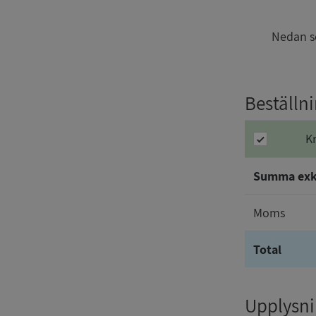
Nedan se
Beställn
K
Summa ex
Moms
Total
Upplysnin