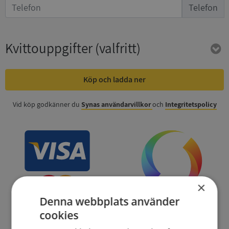
Telefon
Kvittouppgifter
(valfritt)
Köp och ladda ner
Vid köp godkänner du
Synas användarvillkor
och
Integritetspolicy
×
Denna webbplats använder
cookies