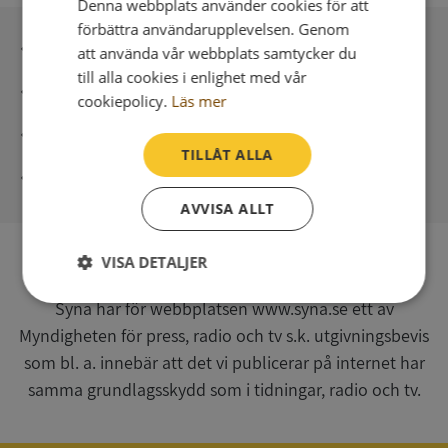
Denna webbplats använder cookies för att
förbättra användarupplevelsen. Genom
Inga kopior till omfrågad
att använda vår webbplats samtycker du
till alla cookies i enlighet med vår
Säker betalning med stripe
cookiepolicy.
Läs mer
Direkt digital leverans
TILLÅT ALLA
Syna - Kreditupplysningar sedan 1947
AVVISA ALLT
VISA DETALJER
SV
Strikt
Prestanda
Inriktning
Syna har för webbplatsen www.syna.se ett av
nödvändigt
Myndigheten för press, radio och tv s.k. utgivningsbevis
som bl. a. innebär att det vi publicerar på internet har
samma grundlagsskydd som i tidningar, radio och tv.
Funktioner
Oklassificerade