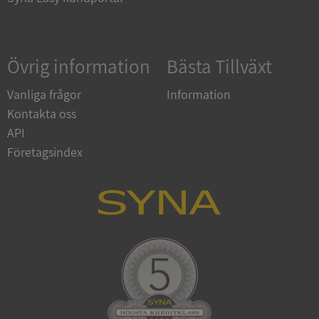
Google
Övrig information
Bästa Tillväxt
Privacy Policy
VISITOR_PRIVACY_METADATA
5 månader
YouTube
4 veckor
.youtube.com
Vanliga frågor
Information
Kontakta oss
API
Företagsindex
ASP.NET_SessionId
Session
Microsoft
Corporation
de.syna.se