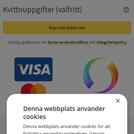
Kvittouppgifter
(valfritt)
Köp och ladda ner
Vid köp godkänner du
Synas användarvillkor
och
Integritetspolicy
×
Denna webbplats använder
cookies
Denna webbplats använder cookies för att
Inga kopior till omfrågad
förbättra användarupplevelsen. Genom