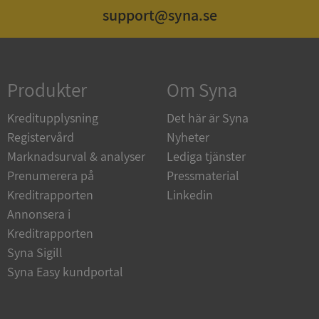
support@syna.se
Strikt nödvändigt
Prestanda
Inriktning
Funktioner
Oklassificerade
Produkter
Om Syna
Strikt nödvändiga kakor tillåter
kärnwebbplatsfunktioner som användarinloggning
och kontohantering. Webbplatsen kan inte
Kreditupplysning
Det här är Syna
användas ordentligt utan strikt nödvändiga cookies.
Registervård
Nyheter
Leverantör
/
Namn
Utgån
Marknadsurval & analyser
Lediga tjänster
Domän
Prenumerera på
Pressmaterial
__RequestVerificationToken
Session
Microsoft
Kreditrapporten
Linkedin
Corporation
de.syna.se
Annonsera i
Kreditrapporten
Syna Sigill
Syna Easy kundportal