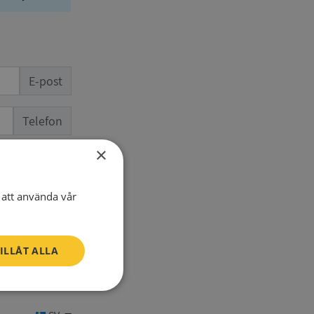
E-post
Telefon
×
att använda vår
ILLÅT ALLA
Oklassificerade