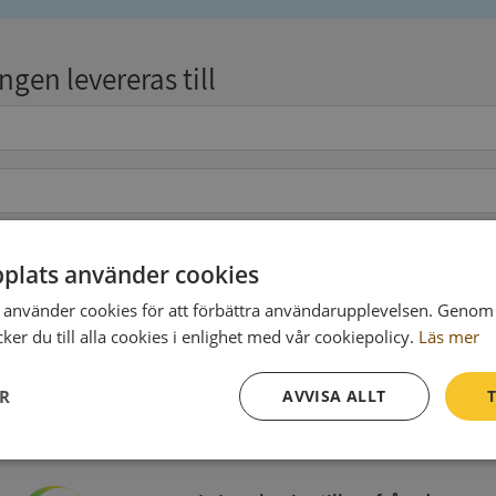
gen levereras till
plats använder cookies
pgifter
(valfritt)
använder cookies för att förbättra användarupplevelsen. Genom 
er du till alla cookies i enlighet med vår cookiepolicy.
Läs mer
Köp och ladda ner
ER
AVVISA ALLT
T
Vid köp godkänner du
Synas användarvillkor
och
Integritetspolicy
Prestanda
Inriktning
Funktioner