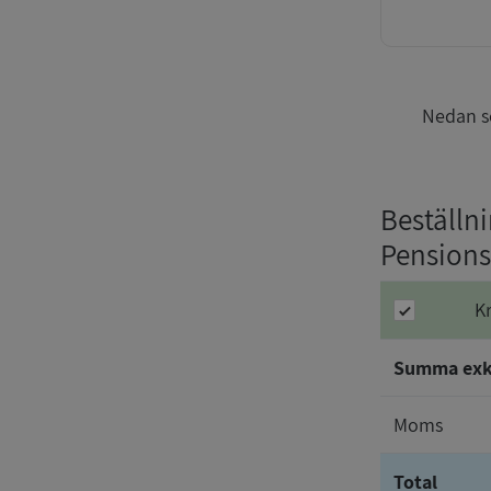
Nedan se
Beställn
Pension
K
Summa ex
Moms
Total