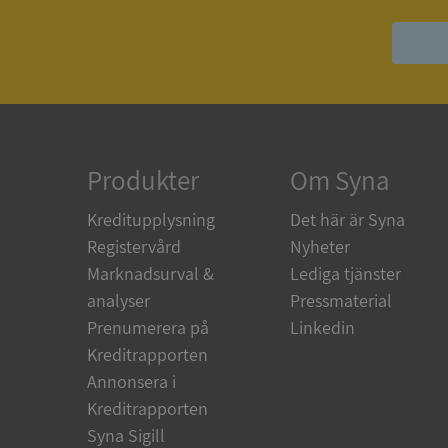
ASP.NET_SessionId
ARRAffinity
Produkter
Om Syna
__RequestVerificat
Kreditupplysning
Det här är Syna
Registervård
Nyheter
Marknadsurval &
Lediga tjänster
analyser
Pressmaterial
CookieScriptConse
Prenumerera på
Linkedin
Kreditrapporten
Annonsera i
_GRECAPTCHA
Kreditrapporten
Syna Sigill
ASP.NET_SessionId