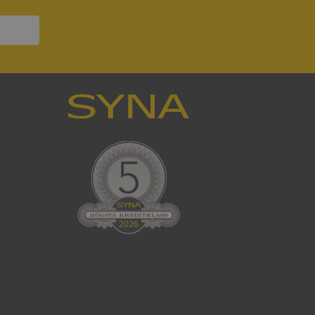
ck och utför
en använder
 som
han besökte
tser som körs på
Den används för
ställa att
as till samma server
om ställs av
P.NET MVC-teknik.
hörig publicering
 som förfalskning
ller ingen
rstörs när
cript.com-tjänsten
för besökarens
ie-Script.com
ödvändig cookie
att tillhandahålla
ck och utför