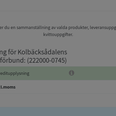
r du en sammanställning av valda produkter, leveransuppg
kvittouppgifter.
ing för Kolbäcksådalens
sförbund
: (222000-0745)
reditupplysning
kl.moms