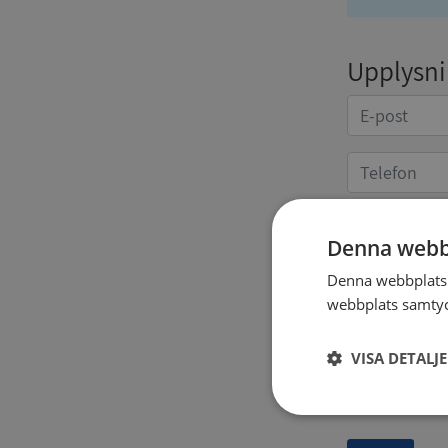
Upplysnin
Denna webb
Kvittoup
Denna webbplats 
webbplats samtyck
VISA DETALJ
Strikt
nödvändigt