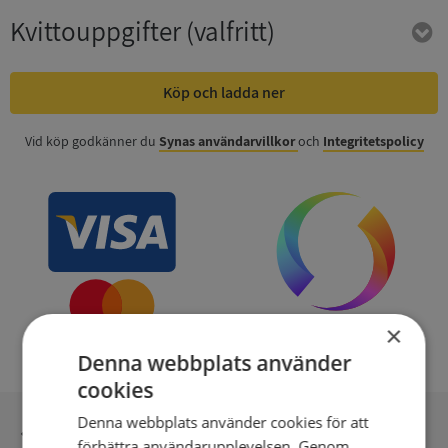
Kvittouppgifter
(valfritt)
Köp och ladda ner
Vid köp godkänner du
Synas användarvillkor
och
Integritetspolicy
×
Denna webbplats använder
cookies
Denna webbplats använder cookies för att
Inga kopior till omfrågad
förbättra användarupplevelsen. Genom