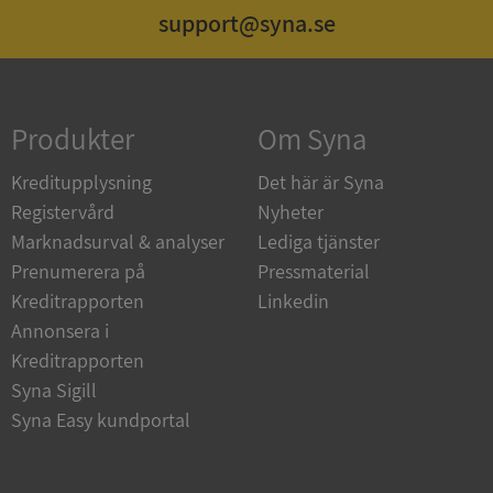
support@syna.se
Strikt nödvändigt
Prestanda
Inriktning
Funktioner
Oklassificerade
Produkter
Om Syna
Strikt nödvändiga kakor tillåter
kärnwebbplatsfunktioner som användarinloggning
och kontohantering. Webbplatsen kan inte
Kreditupplysning
Det här är Syna
användas ordentligt utan strikt nödvändiga cookies.
Registervård
Nyheter
Leverantör
/
Namn
Utgån
Marknadsurval & analyser
Lediga tjänster
Domän
Prenumerera på
Pressmaterial
__RequestVerificationToken
Session
Microsoft
Kreditrapporten
Linkedin
Corporation
de.syna.se
Annonsera i
Kreditrapporten
Syna Sigill
Syna Easy kundportal