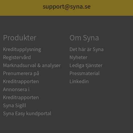
support@syna.se
Strikt nödvändigt
Prestanda
Inriktning
Funktioner
Oklassificerade
Produkter
Om Syna
Strikt nödvändiga kakor tillåter
kärnwebbplatsfunktioner som användarinloggning
och kontohantering. Webbplatsen kan inte
Kreditupplysning
Det här är Syna
användas ordentligt utan strikt nödvändiga cookies.
Registervård
Nyheter
Leverantör
/
Namn
Utgån
Marknadsurval & analyser
Lediga tjänster
Domän
Prenumerera på
Pressmaterial
__RequestVerificationToken
Session
Microsoft
Kreditrapporten
Linkedin
Corporation
de.syna.se
Annonsera i
Kreditrapporten
Syna Sigill
Syna Easy kundportal