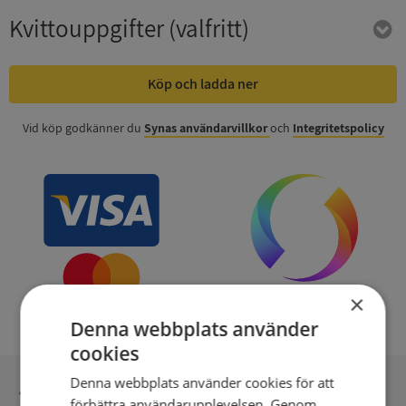
Kvittouppgifter
(valfritt)
Köp och ladda ner
Vid köp godkänner du
Synas användarvillkor
och
Integritetspolicy
×
Denna webbplats använder
cookies
Denna webbplats använder cookies för att
Inga kopior till omfrågad
förbättra användarupplevelsen. Genom